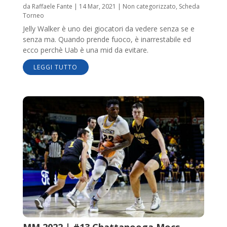
da
Raffaele Fante
|
14 Mar, 2021
|
Non categorizzato
,
Scheda
Torneo
Jelly Walker è uno dei giocatori da vedere senza se e
senza ma. Quando prende fuoco, è inarrestabile ed
ecco perchè Uab è una mid da evitare.
LEGGI TUTTO
MM 2022 | #13 Chattanooga Mocs