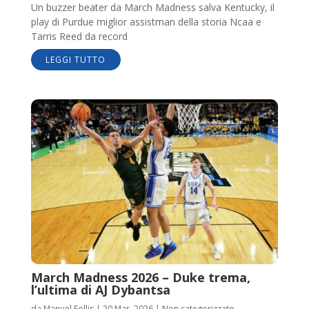
Un buzzer beater da March Madness salva Kentucky, il
play di Purdue miglior assistman della storia Ncaa e
Tarris Reed da record
LEGGI TUTTO
March Madness 2026 – Duke trema,
l’ultima di AJ Dybantsa
da
Manuel Follis
|
20 Mar, 2026
|
Non categorizzato