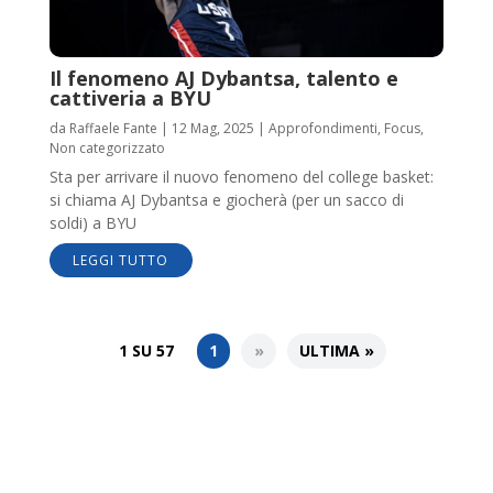
Il fenomeno AJ Dybantsa, talento e
cattiveria a BYU
da
Raffaele Fante
|
12 Mag, 2025
|
Approfondimenti
,
Focus
,
Non categorizzato
Sta per arrivare il nuovo fenomeno del college basket:
si chiama AJ Dybantsa e giocherà (per un sacco di
soldi) a BYU
LEGGI TUTTO
1 SU 57
1
»
ULTIMA »