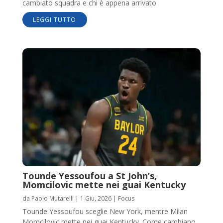
cambiato squadra e chi è appena arrivato
LEGGI TUTTO
Tounde Yessoufou a St John’s,
Momcilovic mette nei guai Kentucky
da
Paolo Mutarelli
|
1 Giu, 2026
|
Focus
Tounde Yessoufou sceglie New York, mentre Milan
Momcilovic mette nei guai Kentucky. Come cambiano