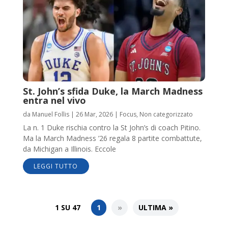
St. John’s sfida Duke, la March Madness
entra nel vivo
da
Manuel Follis
|
26 Mar, 2026
|
Focus
,
Non categorizzato
La n. 1 Duke rischia contro la St John’s di coach Pitino.
Ma la March Madness ’26 regala 8 partite combattute,
da Michigan a Illinois. Eccole
LEGGI TUTTO
1 SU 47
1
»
ULTIMA »