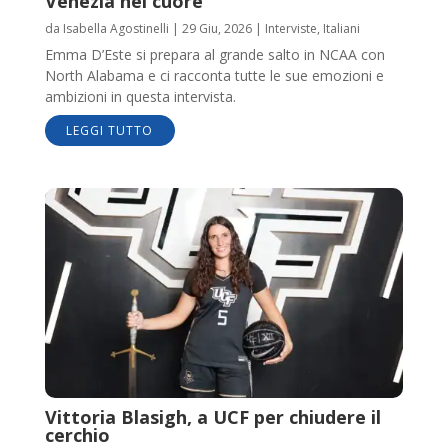
Venezia nel cuore’
da
Isabella Agostinelli
|
29 Giu, 2026
|
Interviste
,
Italiani
Emma D’Este si prepara al grande salto in NCAA con
North Alabama e ci racconta tutte le sue emozioni e
ambizioni in questa intervista.
LEGGI TUTTO
Vittoria Blasigh, a UCF per chiudere il
cerchio