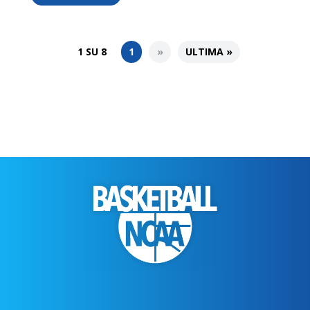
1 SU 8
1
»
ULTIMA »