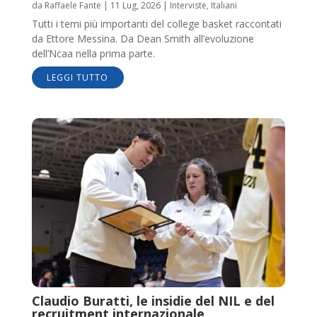
da
Raffaele Fante
|
11 Lug, 2026
|
Interviste
,
Italiani
Tutti i temi più importanti del college basket raccontati
da Ettore Messina. Da Dean Smith all’evoluzione
dell’Ncaa nella prima parte.
LEGGI TUTTO
Claudio Buratti, le insidie del NIL e del
recruitment internazionale