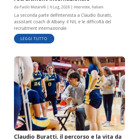
da
Paolo Mutarelli
|
6 Lug, 2026
|
Interviste
,
Italiani
La seconda parte dell’intervista a Claudio Buratti,
assistant coach di Albany: il NIL e le difficoltà del
recruitment internazionale
LEGGI TUTTO
Claudio Buratti, il percorso e la vita da