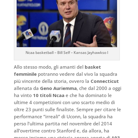
Ncaa basketball – Bill Self – Kansas Jayhawkso l
Allo stesso modo, gli amanti del
basket
femminile
potranno vedere dal vivo la squadra
più vincente della storia, ovvero la
Connecticut
allenata da
Geno Auriemma
, che dal 2000 a oggi
ha vinto
10 titoli Ncaa
e che ha dominato le
ultime 4 competizioni con uno scarto medio di
oltre 23 punti sulle finaliste. Sempre per citare le
performance “irreali” di Uconn, la squadra ha
perso l’ultima partita nel novembre del 2014
all’overtime contro Stanford e, da allora, ha
messo insieme una striscia ancora aperta di
103