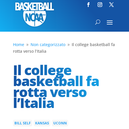
Home
Non categorizzato
Il college basketball fa
9
9
rotta verso l’Italia
Il college
basketball fa
rotta verso
l’Italia
BILL SELF
KANSAS
UCONN
|
|