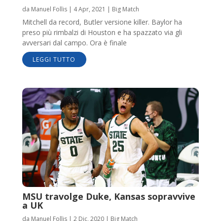
da
Manuel Follis
|
4 Apr, 2021
|
Big Match
Mitchell da record, Butler versione killer. Baylor ha
preso più rimbalzi di Houston e ha spazzato via gli
avversari dal campo. Ora è finale
LEGGI TUTTO
MSU travolge Duke, Kansas sopravvive
a UK
da
Manuel Follis
|
2 Dic, 2020
|
Big Match