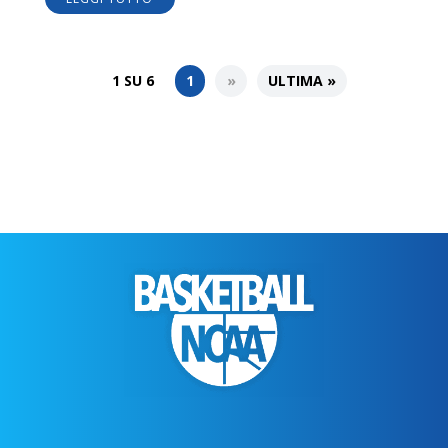
1 SU 6
1
»
ULTIMA »