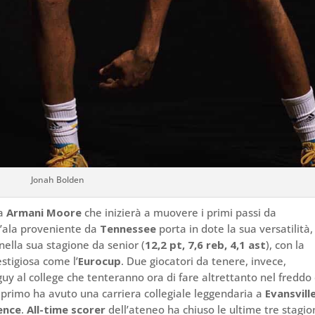
Jonah Bolden
ta
Armani Moore
che inizierà a muovere i primi passi da
L’ala proveniente da
Tennessee
porta in dote la sua versatilità,
ella sua stagione da senior (
12,2 pt, 7,6 reb, 4,1 ast
), con la
estigiosa come l’
Eurocup
. Due giocatori da tenere, invece,
guy al college che tenteranno ora di fare altrettanto nel freddo
Il primo ha avuto una carriera collegiale leggendaria a
Evansvill
ence
.
All-time scorer
dell’ateneo ha chiuso le ultime tre stagio