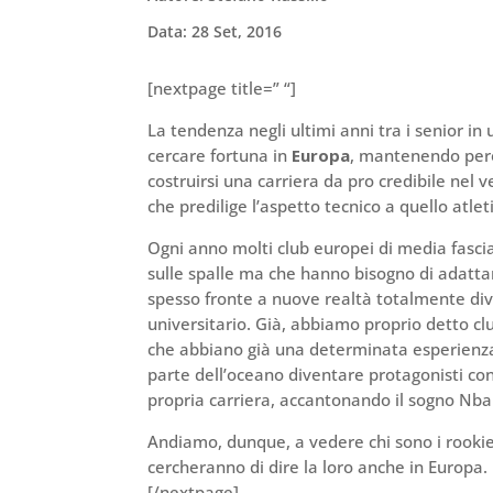
Data: 28 Set, 2016
[nextpage title=” “]
La tendenza negli ultimi anni tra i senior in 
cercare fortuna in
Europa
, mantenendo però
costruirsi una carriera da pro credibile nel
che predilige l’aspetto tecnico a quello atlet
Ogni anno molti club europei di media fascia
sulle spalle ma che hanno bisogno di adattarsi
spesso fronte a nuove realtà totalmente div
universitario. Già, abbiamo proprio detto clu
che abbiano già una determinata esperienza e,
parte dell’oceano diventare protagonisti con
propria carriera, accantonando il sogno Nba
Andiamo, dunque, a vedere chi sono i rookie
cercheranno di dire la loro anche in Europa.
[/nextpage]