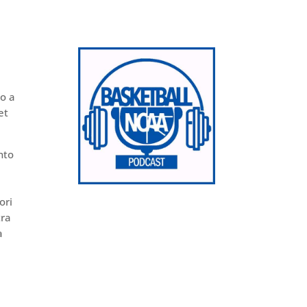
o a
et
nto
ori
tra
a