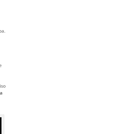
pa.
e
iso
ba