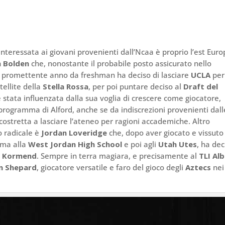
nteressata ai giovani provenienti dall’Ncaa è proprio l’est Euro
h Bolden
che, nonostante il probabile posto assicurato nello
n promettente anno da freshman ha deciso di lasciare
UCLA
per
atellite della
Stella Rossa
, per poi puntare deciso al
Draft del
 è stata influenzata dalla sua voglia di crescere come giocatore,
 programma di Alford, anche se da indiscrezioni provenienti dall
 costretta a lasciare l’ateneo per ragioni accademiche. Altro
o radicale è
Jordan Loveridge
che, dopo aver giocato e vissuto
rima alla
West Jordan High School
e poi agli
Utah Utes
, ha dec
s Kormend
. Sempre in terra magiara, e precisamente al
TLI Al
n Shepard
, giocatore versatile e faro del gioco degli
Aztecs
nei