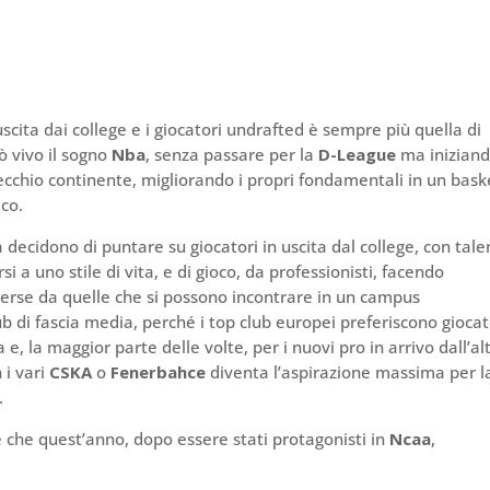
uscita dai college e i giocatori undrafted è sempre più quella di
 vivo il sogno
Nba
, senza passare per la
D-League
ma iniziand
 vecchio continente, migliorando i propri fondamentali in un bask
ico.
 decidono di puntare su giocatori in uscita dal college, con tale
 a uno stile di vita, e di gioco, da professionisti, facendo
erse da quelle che si possono incontrare in un campus
b di fascia media, perché i top club europei preferiscono giocat
 la maggior parte delle volte, per i nuovi pro in arrivo dall’al
 i vari
CSKA
o
Fenerbahce
diventa l’aspirazione massima per l
.
 che quest’anno, dopo essere stati protagonisti in
Ncaa
,