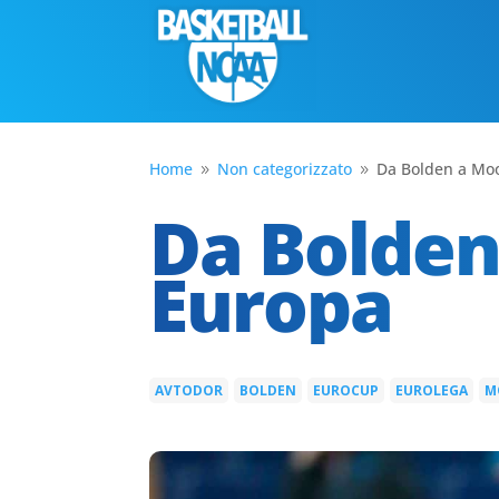
Home
Non categorizzato
Da Bolden a Moo
9
9
Da Bolden
Europa
AVTODOR
BOLDEN
EUROCUP
EUROLEGA
M
|
|
|
|