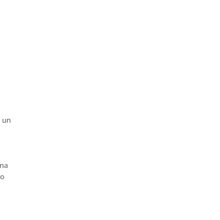
e un
 ma
uo