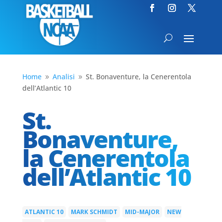
Home
Analisi
St. Bonaventure, la Cenerentola
9
9
dell’Atlantic 10
St.
Bonaventure,
la Cenerentola
dell’Atlantic 10
ATLANTIC 10
MARK SCHMIDT
MID-MAJOR
NEW
|
|
|