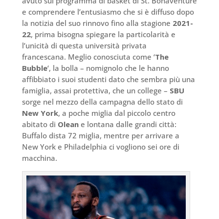
avuto sul programma di basket di St. Bonaventure
e comprendere l’entusiasmo che si è diffuso dopo
la notizia del suo rinnovo fino alla stagione
2021-
22
, prima bisogna spiegare la particolarità e
l’unicità di questa università privata
francescana. Meglio conosciuta come ‘
The
Bubble
‘, la bolla – nomignolo che le hanno
affibbiato i suoi studenti dato che sembra più una
famiglia, assai protettiva, che un college –
SBU
sorge nel mezzo della campagna dello stato di
New York
, a poche miglia dal piccolo centro
abitato di
Olean
e lontana dalle grandi città:
Buffalo dista 72 miglia, mentre per arrivare a
New York e Philadelphia ci vogliono sei ore di
macchina.