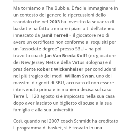
Ma torniamo a The Bubble. È facile immaginare in
un contesto del genere le ripercussioni dello
scandalo che nel
2003
ha investito la squadra di
basket e ha fatto tremare i piani alti dell’ateneo:
innescato da
Jamil Terrell
– il giocatore reo di
avere un certificato non conforme ai requisiti per
un “associate degree” presso SBU – ha poi
travolto coach
Jan Van Breda Kolff
(ex giocatore
dei New Jersey Nets e della Virtus Bologna)
e
il
presidente
Robert Wickenheiser
per concludersi
nel più tragico dei modi:
William Swan
, uno dei
massimi dirigenti di SBU, accusato di non essere
intervenuto prima e in maniera decisa sul caso
Terrell, il 20 agosto si è impiccato nella sua casa
dopo aver lasciato un biglietto di scuse alla sua
famiglia e alla sua università.
Così, quando nel 2007 coach Schmidt ha ereditato
il programma di basket, si è trovato in una