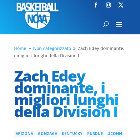
Home
Non categorizzato
Zach Edey dominante,
9
9
i migliori lunghi della Division I
Zach Edey
dominante, i
migliori lunghi
della Division I
ARIZONA
GONZAGA
KENTUCKY
PURDUE
UCONN
|
|
|
|