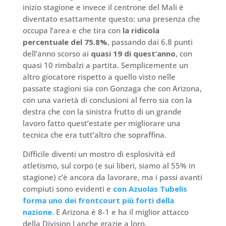
inizio stagione e invece il centrone del Mali è
diventato esattamente questo: una presenza che
occupa l’area e che tira con
la ridicola
percentuale del 75.8%
, passando dai 6.8 punti
dell’anno scorso ai
quasi 19 di quest’anno
, con
quasi 10 rimbalzi a partita. Semplicemente un
altro giocatore rispetto a quello visto nelle
passate stagioni sia con Gonzaga che con Arizona,
con una varietà di conclusioni al ferro sia con la
destra che con la sinistra frutto di un grande
lavoro fatto quest’estate per migliorare una
tecnica che era tutt’altro che sopraffina.
Difficile diventi un mostro di esplosività ed
atletismo, sul corpo (e sui liberi, siamo al 55% in
stagione) c’è ancora da lavorare, ma i passi avanti
compiuti sono evidenti e
con Azuolas Tubelis
forma uno dei frontcourt più forti della
nazione
. E Arizona è 8-1 e ha il miglior attacco
della Division I anche grazie a loro.