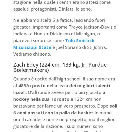
stagione nella quale i centri erano attesi come
assoluti protagonisti. E infatti lo sono.
Ne abbiamo scelti 5 a fatica, lasciando fuori
giocatori importanti come Trayce Jackson-Davis di
Indiana e Hunter Dickinson di Michigan, o
piacevoli sorprese come
Tolu Smith di
Mississippi State
e Joel Soriano di St. John’s.
Vediamo chi sono.
Zach Edey (224 cm, 133 kg, Jr, Purdue
Boilermakers)
Quando è uscito dall’high school, il suo nome era
al
483/o posto nella lista dei migliori talenti
liceali.
D’altronde aveva per lo più giocato
a
hockey nella sua Toronto
e i 224 cm non
bastavano per farne un vero prospetto. Dopo
soli
6 anni passati con la palla da basket
in mano,
ora il canadese non è un prospetto, ma il miglior
giocatore della nazione. I suoi numeri sono