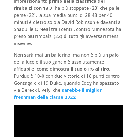
impressionanti:
primo nella classifica dei
rimbalzi con 13.7
, ha più stoppate (23) che palle
perse (22), la sua media punti di 28.48 per 40
minuti è dietro solo a David Robinson e davanti a
Shaquille O’Neal tra i centri, contro Minnesota ha
preso più rimbalzi (22) di tutti gli avversari messi
insieme.
Non sarà mai un ballerino, ma non è più un palo
della luce e il suo gancio è assolutamente
affidabile, come dimostra
il suo 61% al tiro
.
Purdue è 10-0 con due vittorie di 18 punti contro
Gonzaga e di 19 Duke, quando Edey ha spazzato
via Dereck Lively, che
sarebbe il miglior
freshman della classe 2022