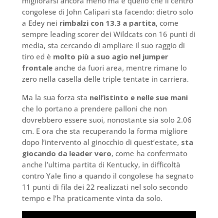
migliorarsi ancora meno ma è quello che il centro
congolese di John Calipari sta facendo: dietro solo
a Edey nei
rimbalzi con 13.3 a partita
, come
sempre leading scorer dei Wildcats con 16 punti di
media, sta cercando di ampliare il suo raggio di
tiro ed è
molto più a suo agio nel jumper
frontale
anche da fuori area, mentre rimane lo
zero nella casella delle triple tentate in carriera.
Ma la sua forza sta
nell’istinto e nelle sue mani
che lo portano a prendere palloni che non
dovrebbero essere suoi, nonostante sia solo 2.06
cm. E ora che sta recuperando la forma migliore
dopo l’intervento al ginocchio di quest’estate,
sta
giocando da leader vero
, come ha confermato
anche l’ultima partita di Kentucky, in difficoltà
contro Yale fino a quando il congolese ha segnato
11 punti di fila dei 22 realizzati nel solo secondo
tempo e l’ha praticamente vinta da solo.