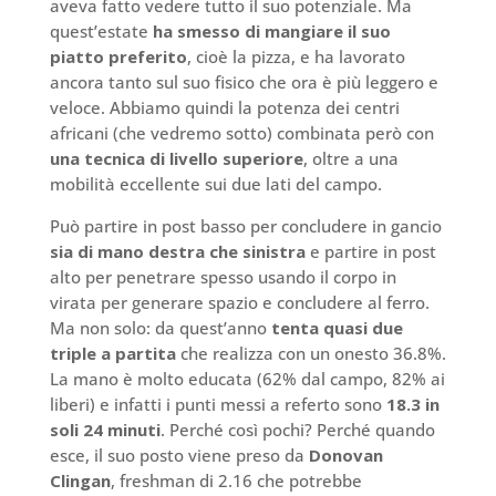
aveva fatto vedere tutto il suo potenziale. Ma
quest’estate
ha smesso di mangiare il suo
piatto preferito
, cioè la pizza, e ha lavorato
ancora tanto sul suo fisico che ora è più leggero e
veloce. Abbiamo quindi la potenza dei centri
africani (che vedremo sotto) combinata però con
una tecnica di livello superiore
, oltre a una
mobilità eccellente sui due lati del campo.
Può partire in post basso per concludere in gancio
sia di mano destra che sinistra
e partire in post
alto per penetrare spesso usando il corpo in
virata per generare spazio e concludere al ferro.
Ma non solo: da quest’anno
tenta quasi due
triple a partita
che realizza con un onesto 36.8%.
La mano è molto educata (62% dal campo, 82% ai
liberi) e infatti i punti messi a referto sono
18.3 in
soli 24 minuti
. Perché così pochi? Perché quando
esce, il suo posto viene preso da
Donovan
Clingan
, freshman di 2.16 che potrebbe