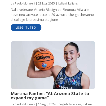
da
Paolo Mutarelli
|
28 Lug, 2025
|
Italiani
,
Italians
Dalle veterane Vittoria Blasigh ed Eleonora Villa alle
nove neo-arrivate: ecco le 20 azzurre che giocheranno
al college la prossima stagione
LEGGI TUTTO
Martina Fantini: “At Arizona State to
expand my game”
da
Paolo Mutarelli
|
16 Ago, 2024
|
English
,
Interview
,
Italians