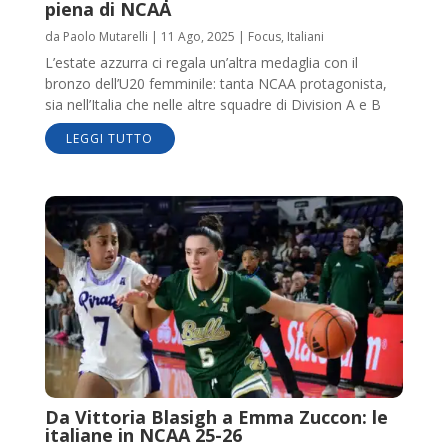
piena di NCAA
da
Paolo Mutarelli
|
11 Ago, 2025
|
Focus
,
Italiani
L’estate azzurra ci regala un’altra medaglia con il
bronzo dell’U20 femminile: tanta NCAA protagonista,
sia nell’Italia che nelle altre squadre di Division A e B
LEGGI TUTTO
Da Vittoria Blasigh a Emma Zuccon: le
italiane in NCAA 25-26