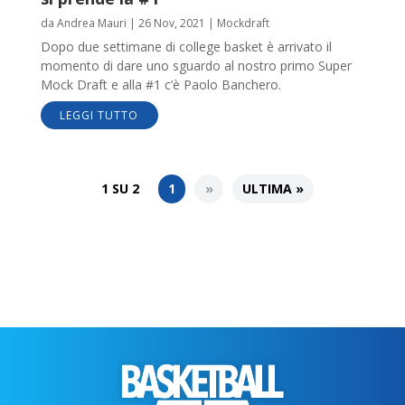
da
Andrea Mauri
|
26 Nov, 2021
|
Mockdraft
Dopo due settimane di college basket è arrivato il
momento di dare uno sguardo al nostro primo Super
Mock Draft e alla #1 c’è Paolo Banchero.
LEGGI TUTTO
1 SU 2
1
»
ULTIMA »