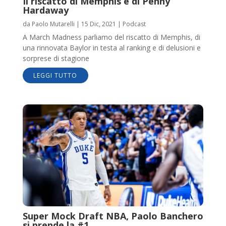
Il riscatto di Memphis e di Penny
Hardaway
da
Paolo Mutarelli
|
15 Dic, 2021
|
Podcast
A March Madness parliamo del riscatto di Memphis, di
una rinnovata Baylor in testa al ranking e di delusioni e
sorprese di stagione
LEGGI TUTTO
Super Mock Draft NBA, Paolo Banchero
si prende la #1