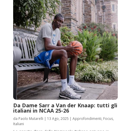
Da Dame Sarr a Van der Knaap: tutti gli
italiani in NCAA 25-26
da
Paolo Mutarelli
|
13 Ago, 2025
|
Approfondimenti
,
Focus
,
Italiani