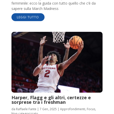
femminile: ecco la guida con tutto quello che c’è da
sapere sulla March Madness
LEGGI TUTTO
Harper, Flagg e gli altri, certezze e
sorprese tra i freshman
da
Raffaele Fante
|
7 Gen, 2025
|
Approfondimenti
,
Focus
,
Non categorizzato