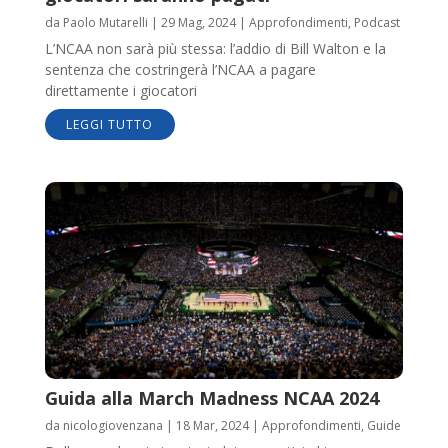
da
Paolo Mutarelli
|
29 Mag, 2024
|
Approfondimenti
,
Podcast
L’NCAA non sarà più stessa: l’addio di Bill Walton e la
sentenza che costringerà l’NCAA a pagare
direttamente i giocatori
LEGGI TUTTO
Guida alla March Madness NCAA 2024
da
nicologiovenzana
|
18 Mar, 2024
|
Approfondimenti
,
Guide