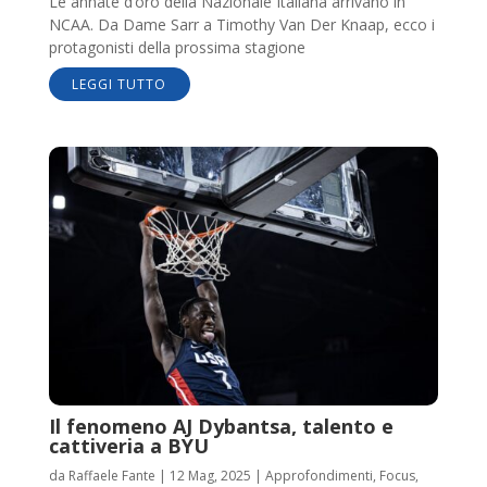
Le annate d’oro della Nazionale Italiana arrivano in
NCAA. Da Dame Sarr a Timothy Van Der Knaap, ecco i
protagonisti della prossima stagione
LEGGI TUTTO
Il fenomeno AJ Dybantsa, talento e
cattiveria a BYU
da
Raffaele Fante
|
12 Mag, 2025
|
Approfondimenti
,
Focus
,