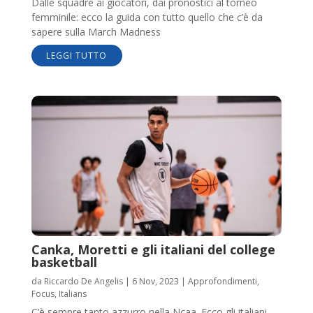
Dalle squadre ai giocatori, dai pronostici al torneo
femminile: ecco la guida con tutto quello che c’è da
sapere sulla March Madness
LEGGI TUTTO
Canka, Moretti e gli italiani del college
basketball
da
Riccardo De Angelis
|
6 Nov, 2023
|
Approfondimenti
,
Focus
,
Italians
C’è sempre tanto azzurro nella Ncaa. Ecco gli italiani