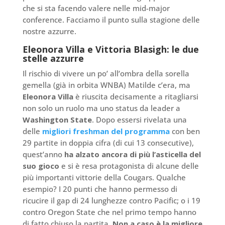
che si sta facendo valere nelle mid-major
conference. Facciamo il punto sulla stagione delle
nostre azzurre.
Eleonora Villa e Vittoria Blasigh: le due
stelle azzurre
Il rischio di vivere un po’ all’ombra della sorella
gemella (già in orbita WNBA) Matilde c’era, ma
Eleonora Villa
è riuscita decisamente a ritagliarsi
non solo un ruolo ma uno status da leader a
Washington State
. Dopo essersi rivelata una
delle
migliori freshman del programma
con ben
29 partite in doppia cifra (di cui 13 consecutive),
quest’anno
ha alzato ancora di più l’asticella del
suo gioco
e si è resa protagonista di alcune delle
più importanti vittorie della Cougars. Qualche
esempio? I 20 punti che hanno permesso di
ricucire il gap di 24 lunghezze contro Pacific; o i 19
contro Oregon State che nel primo tempo hanno
di fatto chiuso la partita.
Non a caso è la migliore