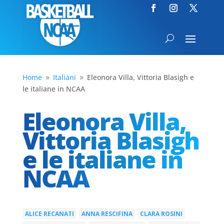
Home
Italiani
Eleonora Villa, Vittoria Blasigh e
9
9
le italiane in NCAA
Eleonora Villa,
Vittoria Blasigh
e le italiane in
NCAA
ALICE RECANATI
ANNA RESCIFINA
CLARA ROSINI
|
|
|