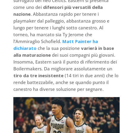
surrogato del neo Celtics. Eastern si presenta
come uno dei
difensori più versatili della
nazione
. Abbastanza rapido per tenere i
playmaker dal palleggio, abbastanza grosso e
lungo per tenere i lunghi sotto canestro. Al
torneo, ha marcato sia Ty Jerome che
l’Ammiraglio Schofield.
Matt Painter ha
dichiarato
che la sua posizione
varierà in base
alla maturazione
dei suoi compagni più giovani.
Insomma, Eastern sarà il punto di riferimento dei
Boilermakers. Da migliorare assolutamente un
tiro da tre inesistente
(14 tiri in due anni) che lo
rende battezzabile, anche se quando punto il
canestro ha diverse soluzione per segnare.