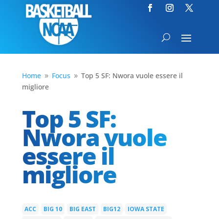
Home
Focus
Top 5 SF: Nwora vuole essere il
9
9
migliore
Top 5 SF:
Nwora vuole
essere il
migliore
ACC
BIG 10
BIG EAST
BIG12
IOWA STATE
|
|
|
|
|