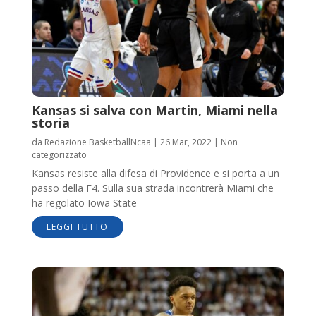
Kansas si salva con Martin, Miami nella
storia
da
Redazione BasketballNcaa
|
26 Mar, 2022
|
Non
categorizzato
Kansas resiste alla difesa di Providence e si porta a un
passo della F4. Sulla sua strada incontrerà Miami che
ha regolato Iowa State
LEGGI TUTTO