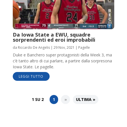
Da Iowa State a EWU, squadre
sorprendenti ed eroi improbabili
da
Riccardo De Angelis
|
29 Nov, 2021
|
Pagelle
Duke e Banchero super protagonisti della Week 3, ma
c’è tanto altro di cui parlare, a partire dalla sorpresona
Iowa State. Le pagelle.
LEGGI TUTTO
1 SU 2
1
»
ULTIMA »