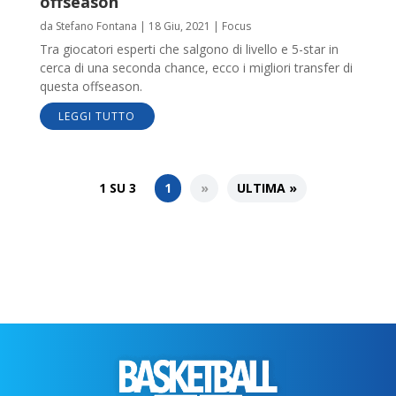
offseason
da
Stefano Fontana
|
18 Giu, 2021
|
Focus
Tra giocatori esperti che salgono di livello e 5-star in
cerca di una seconda chance, ecco i migliori transfer di
questa offseason.
LEGGI TUTTO
1 SU 3
1
»
ULTIMA »