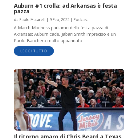
Auburn #1 crolla: ad Arkansas è festa
pazza
da
Paolo Mutarelli
|
9 Feb, 2022
|
Podcast
A March Madness parliamo della festa pazza di
Akransas: Auburn cade, Jabari Smith impreciso e un
Paolo Banchero molto appannato
LEGGI TUTTO
Il ritorno amaro di Chris Beard a Texas