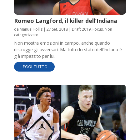
Romeo Langford, il killer dell’Indiana
da
Manuel Follis
|
27 Set, 2018
|
Draft 2019
,
Focus
,
Non
categorizzato
Non mostra emozioni in campo, anche quando
distrugge gli avversari. Ma tutto lo stato dell’Indiana è
già impazzito per lui.
LEGGI TUTTO