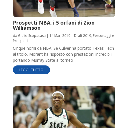
Prospetti NBA, i 5 orfani di Zion
Williamson
da
Giulio Scopacasa
|
14 Mar, 2019
|
Draft 2019
,
Personaggi e
Prospetti
Cinque nomi da NBA. Se Culver ha portato Texas Tech
al titolo, Morant ha risposto con prestazioni incredibili
portando Murray State al torneo
LEGGI TUTTO