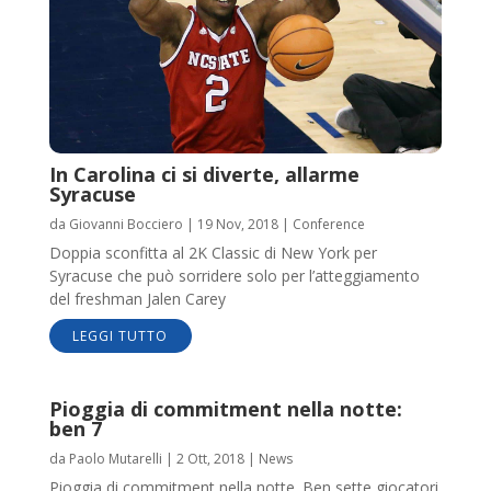
In Carolina ci si diverte, allarme
Syracuse
da
Giovanni Bocciero
|
19 Nov, 2018
|
Conference
Doppia sconfitta al 2K Classic di New York per
Syracuse che può sorridere solo per l’atteggiamento
del freshman Jalen Carey
LEGGI TUTTO
Pioggia di commitment nella notte:
ben 7
da
Paolo Mutarelli
|
2 Ott, 2018
|
News
Pioggia di commitment nella notte. Ben sette giocatori