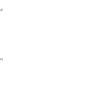
al
sas