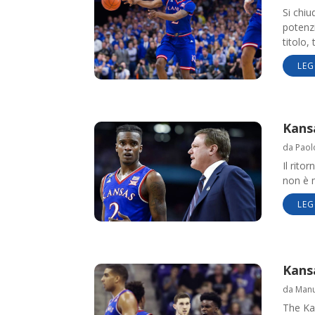
Si chiu
potenzi
titolo,
LEG
Kansa
da
Paol
Il rito
non è m
LEG
Kansa
da
Manue
The Ka