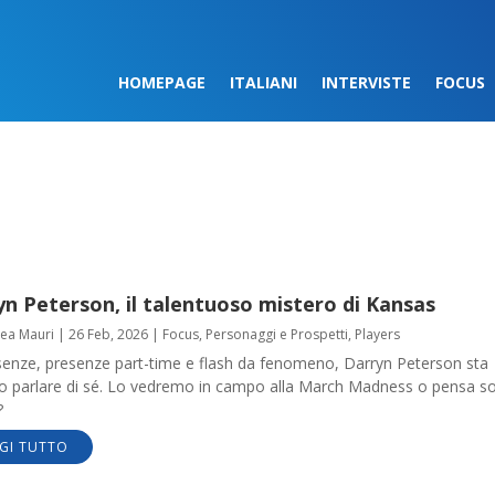
HOMEPAGE
ITALIANI
INTERVISTE
FOCUS
n Peterson, il talentuoso mistero di Kansas
ea Mauri
|
26 Feb, 2026
|
Focus
,
Personaggi e Prospetti
,
Players
senze, presenze part-time e flash da fenomeno, Darryn Peterson sta
o parlare di sé. Lo vedremo in campo alla March Madness o pensa s
?
GI TUTTO