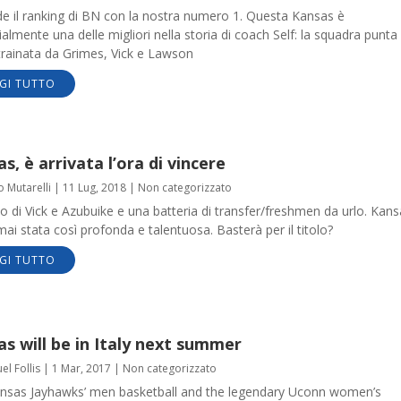
de il ranking di BN con la nostra numero 1. Questa Kansas è
almente una delle migliori nella storia di coach Self: la squadra punta 
 trainata da Grimes, Vick e Lawson
GI TUTTO
s, è arrivata l’ora di vincere
o Mutarelli
|
11 Lug, 2018
|
Non categorizzato
rno di Vick e Azubuike e una batteria di transfer/freshmen da urlo. Kan
ai stata così profonda e talentuosa. Basterà per il titolo?
GI TUTTO
s will be in Italy next summer
l Follis
|
1 Mar, 2017
|
Non categorizzato
nsas Jayhawks’ men basketball and the legendary Uconn women’s