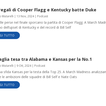
regali di Cooper Flagg e Kentucky batte Duke
o Mutarelli
|
13 Nov, 2024
|
Podcast
le perse nel finale sporcano la partita di Cooper Flagg. A March Mad
o dell’upset di Kentucky e del record di Bill Self
GI TUTTO
aglia tesa tra Alabama e Kansas per la No.1
o Mutarelli
|
9 Ott, 2024
|
Podcast
a sfida Kansas per la testa della Top 25. A March Madness analizzia
e le ambizioni delle squadre di Bill Self e Nate Oats
GI TUTTO