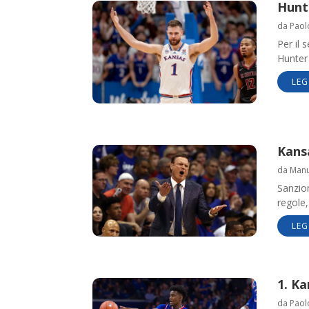
Hunt
da
Paol
Per il 
Hunter
LEG
Kansa
da
Manue
Sanzion
regole,
LEG
1. Ka
da
Paol