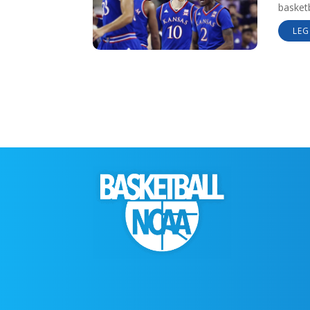
basketb
LEG