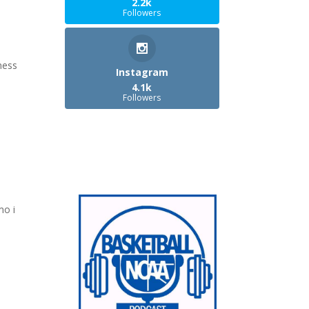
2.2k
Followers
ness
Instagram
4.1k
Followers
mo i