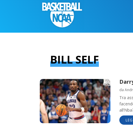
BILL SELF
Darry
da
Andr
Tra as
facend
all’Nba
LEG