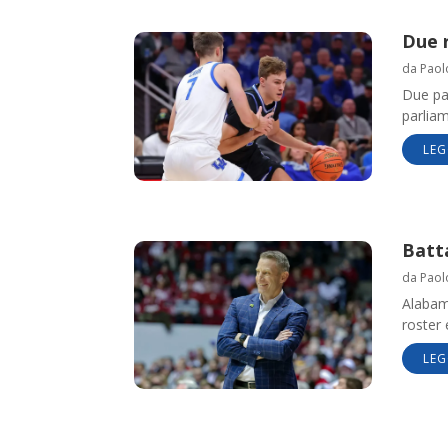
Due 
da
Paol
Due pal
parliam
LEG
Batt
da
Paol
Alabam
roster 
LEG