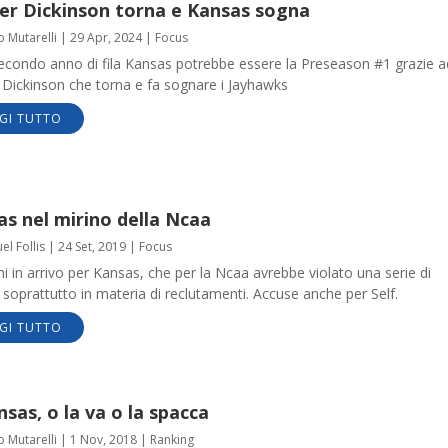
er Dickinson torna e Kansas sogna
o Mutarelli
|
29 Apr, 2024
|
Focus
secondo anno di fila Kansas potrebbe essere la Preseason #1 grazie a
 Dickinson che torna e fa sognare i Jayhawks
GI TUTTO
s nel mirino della Ncaa
l Follis
|
24 Set, 2019
|
Focus
i in arrivo per Kansas, che per la Ncaa avrebbe violato una serie di
 soprattutto in materia di reclutamenti. Accuse anche per Self.
GI TUTTO
nsas, o la va o la spacca
o Mutarelli
|
1 Nov, 2018
|
Ranking