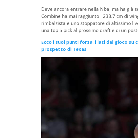
Deve ancora entrare nella Nba, ma ha già s
Combine ha mai raggiunto i 238.7 cm di wings
rimbalzista e uno stoppatore di altissimo liv
una top 5 pick al prossimo draft e di un pos
Ecco i suoi punti forza, i lati del gioco su 
prospetto di Texas