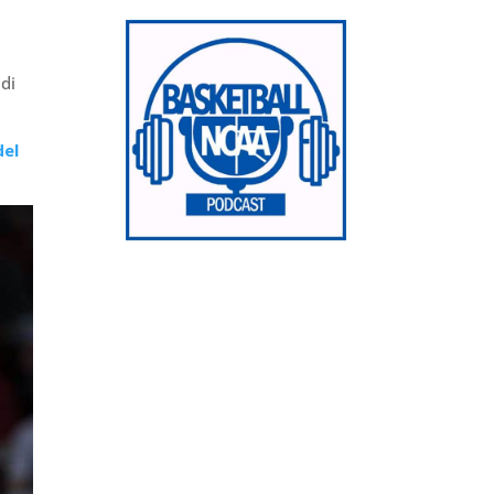
 di
del