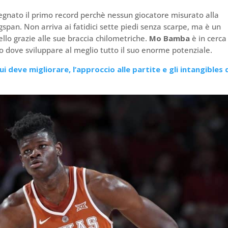
egnato il primo record perchè nessun giocatore misurato alla
pan. Non arriva ai fatidici sette piedi senza scarpe, ma è un
ello grazie alle sue braccia chilometriche.
Mo Bamba
è in cerca
to dove sviluppare al meglio tutto il suo enorme potenziale.
cui deve migliorare, l’approccio alle partite e gli intangibles 