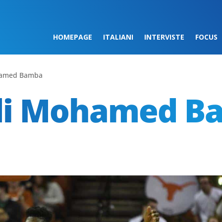
HOMEPAGE
ITALIANI
INTERVISTE
FOCUS
ohamed Bamba
 di Mohamed 