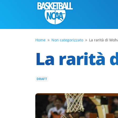
Home
Non categorizzato
La rarità di M
9
9
La rarità
DRAFT