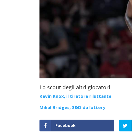
Lo scout degli altri giocatori
Kevin Knox, il tiratore riluttante
Mikal Bridges, 3&D da lottery
Facebook