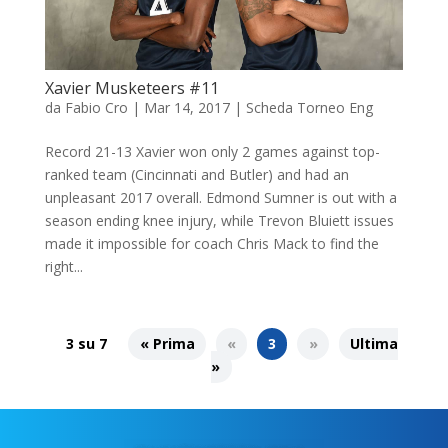
Xavier Musketeers #11
da
Fabio Cro
|
Mar 14, 2017
|
Scheda Torneo Eng
Record 21-13 Xavier won only 2 games against top-
ranked team (Cincinnati and Butler) and had an
unpleasant 2017 overall. Edmond Sumner is out with a
season ending knee injury, while Trevon Bluiett issues
made it impossible for coach Chris Mack to find the
right...
3 su 7
« Prima
«
3
»
Ultima
»