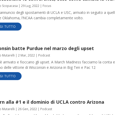
io Scopacasa
|
29 Lug, 2022
|
Focus
annuncio degli spostamenti di UCLA e USC, arrivato in seguito a quell
e Oklahoma, l’NCAA cambia completamente volto.
GI TUTTO
onsin batte Purdue nel marzo degli upset
o Mutarelli
|
2 Mar, 2022
|
Podcast
è arrivato e fioccano gli upset. A March Madness facciamo la conta e
o delle vittorie di Wisconsin e Arizona in Big Ten e Pac 12
GI TUTTO
n alla #1 e il dominio di UCLA contro Arizona
o Mutarelli
|
26 Gen, 2022
|
Podcast