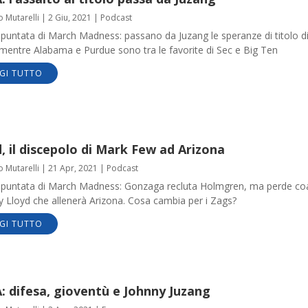
o Mutarelli
|
2 Giu, 2021
|
Podcast
puntata di March Madness: passano da Juzang le speranze di titolo d
mentre Alabama e Purdue sono tra le favorite di Sec e Big Ten
GI TUTTO
, il discepolo di Mark Few ad Arizona
o Mutarelli
|
21 Apr, 2021
|
Podcast
puntata di March Madness: Gonzaga recluta Holmgren, ma perde co
Lloyd che allenerà Arizona. Cosa cambia per i Zags?
GI TUTTO
: difesa, gioventù e Johnny Juzang