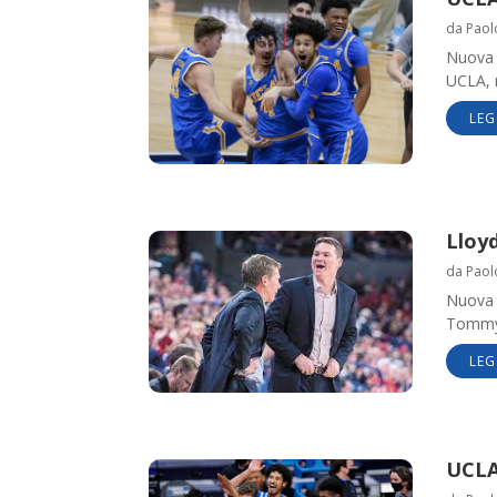
da
Paol
Nuova 
UCLA, 
LEG
Lloyd
da
Paol
Nuova 
Tommy 
LEG
UCLA