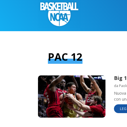
PAC 12
Big 1
da
Paol
Nuova 
con un
LEG