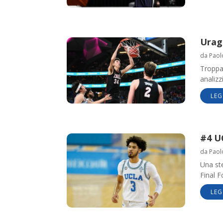
Urag
da
Paol
Troppa
analiz
LEG
#4 U
da
Paol
Una ste
Final 
LEG