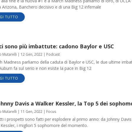
 alla fine è la nuova #1 e a March Madness parliamo di loro, di UCLA
 Arizona, Banchero decisivo e di una Big 12 infernale
GI TUTTO
ci sono più imbattute: cadono Baylor e USC
o Mutarelli
|
12 Gen, 2022
|
Podcast
h Madness parliamo della caduta di Baylor e USC, le due ultime imba
 Auburn fa sul serio e non esiste la pace in Big 12
GI TUTTO
ohnny Davis a Walker Kessler, la Top 5 dei sophom
o Mutarelli
|
11 Gen, 2022
|
Focus
ti i prospetti sono fatti per esplodere al primo anno: da Johnny Davis
 Kessler, i migliori 5 sophomore del momento.