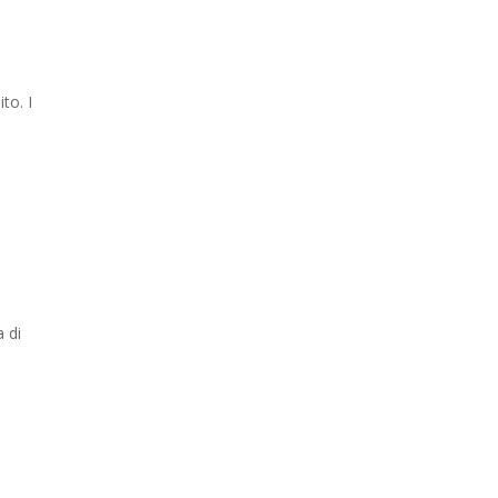
to. I
 di