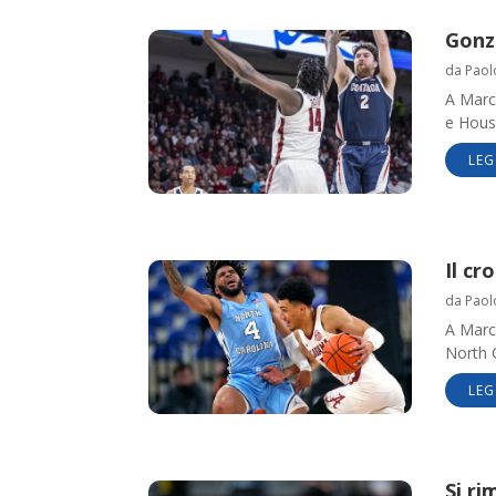
Gonz
da
Paol
A Marc
e Hous
LEG
Il cr
da
Paol
A March
North 
LEG
Si r