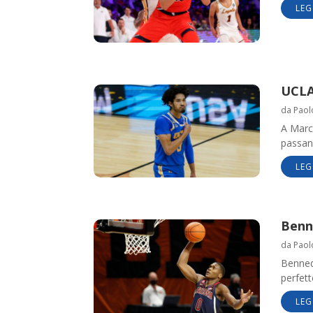
LEG
UCLA 
da
Paol
A Marc
passan
LEG
Benne
da
Paol
Bennedi
perfett
LEG