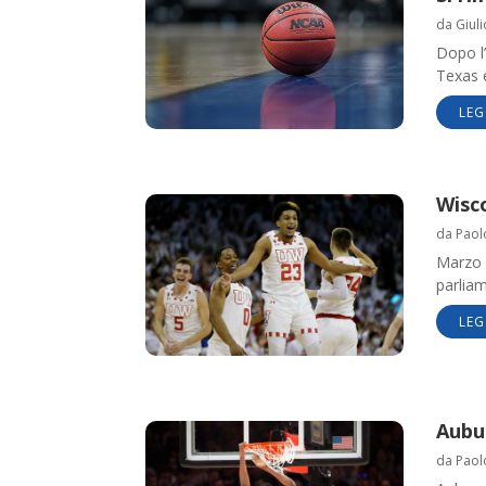
da
Giul
Dopo l’
Texas 
LEG
Wisc
da
Paol
Marzo 
parliam
LEG
Aubur
da
Paol