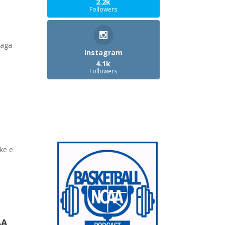
2.2k
Followers
zaga
Instagram
4.1k
Followers
ke e
AA