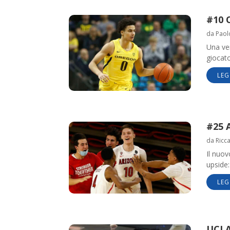
#10 
da
Paol
Una ver
giocato
LEG
#25 
da
Ricc
Il nuo
upside:
LEG
UCLA: