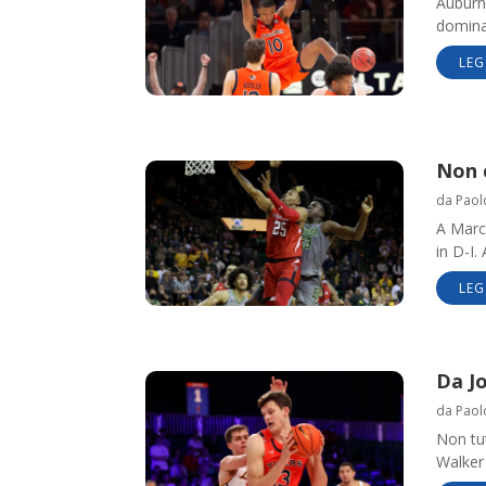
Auburn
domina
LEG
Non 
da
Paol
A Marc
in D-I.
LEG
Da J
da
Paol
Non tut
Walker