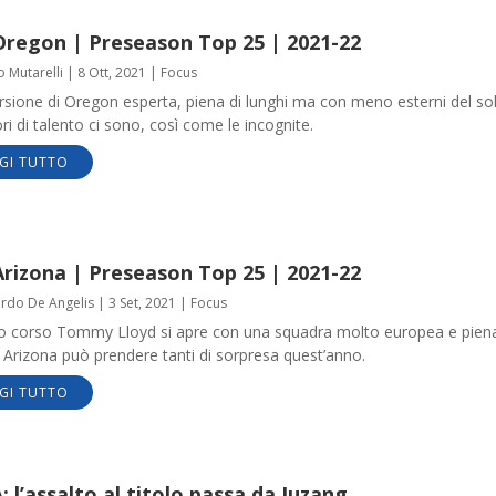
Oregon | Preseason Top 25 | 2021-22
o Mutarelli
|
8 Ott, 2021
|
Focus
sione di Oregon esperta, piena di lunghi ma con meno esterni del soli
ri di talento ci sono, così come le incognite.
GI TUTTO
Arizona | Preseason Top 25 | 2021-22
ardo De Angelis
|
3 Set, 2021
|
Focus
vo corso Tommy Lloyd si apre con una squadra molto europea e piena
 Arizona può prendere tanti di sorpresa quest’anno.
GI TUTTO
 l’assalto al titolo passa da Juzang