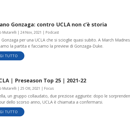
ano Gonzaga: contro UCLA non c’è storia
o Mutarelli
|
24 Nov, 2021
|
Podcast
 Gonzaga per una UCLA che si scioglie quasi subito. A March Madnes
ziamo la partita e facciamo la preview di Gonzaga-Duke.
GI TUTTO
CLA | Preseason Top 25 | 2021-22
o Mutarelli
|
25 Ott, 2021
|
Focus
lla, un gruppo collaudato, due preziose aggiunte: dopo le sorprenden
Four dello scorso anno, UCLA è chiamata a confermarsi.
GI TUTTO