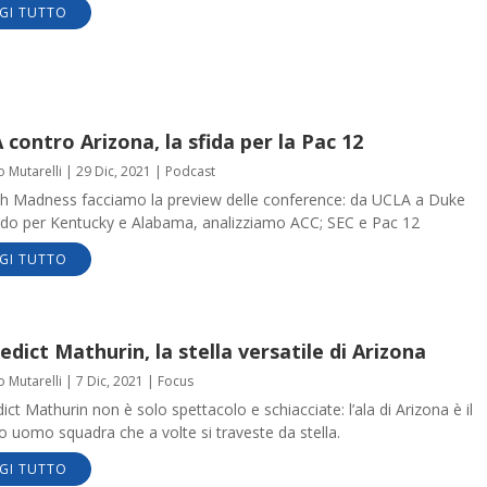
GI TUTTO
contro Arizona, la sfida per la Pac 12
o Mutarelli
|
29 Dic, 2021
|
Podcast
h Madness facciamo la preview delle conference: da UCLA a Duke
do per Kentucky e Alabama, analizziamo ACC; SEC e Pac 12
GI TUTTO
dict Mathurin, la stella versatile di Arizona
o Mutarelli
|
7 Dic, 2021
|
Focus
ct Mathurin non è solo spettacolo e schiacciate: l’ala di Arizona è il
o uomo squadra che a volte si traveste da stella.
GI TUTTO