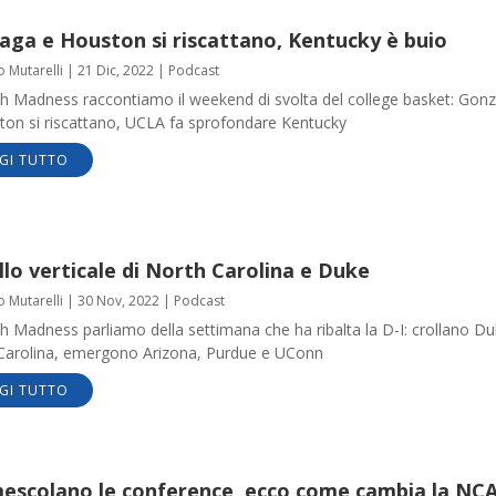
aga e Houston si riscattano, Kentucky è buio
o Mutarelli
|
21 Dic, 2022
|
Podcast
h Madness raccontiamo il weekend di svolta del college basket: Gon
ton si riscattano, UCLA fa sprofondare Kentucky
GI TUTTO
ollo verticale di North Carolina e Duke
o Mutarelli
|
30 Nov, 2022
|
Podcast
 Madness parliamo della settimana che ha ribalta la D-I: crollano Du
Carolina, emergono Arizona, Purdue e UConn
GI TUTTO
imescolano le conference, ecco come cambia la NC