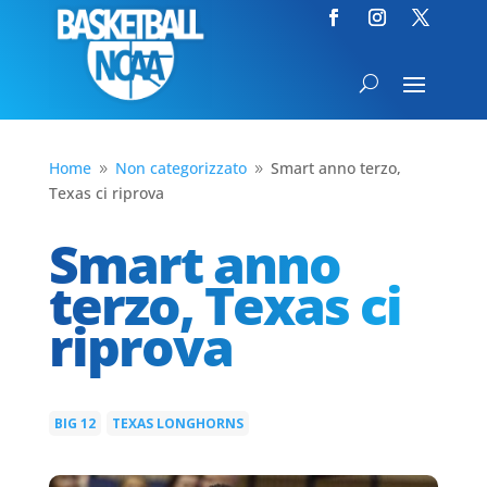
Home
Non categorizzato
Smart anno terzo,
9
9
Texas ci riprova
Smart anno
terzo, Texas ci
riprova
BIG 12
TEXAS LONGHORNS
|