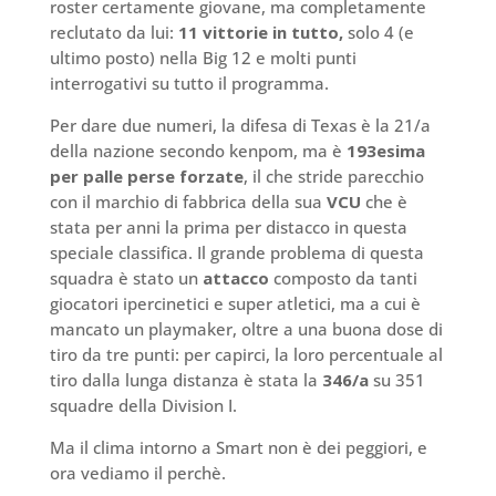
roster certamente giovane, ma completamente
reclutato da lui:
11 vittorie in tutto,
solo 4 (e
ultimo posto) nella Big 12 e molti punti
interrogativi su tutto il programma.
Per dare due numeri, la difesa di Texas è la 21/a
della nazione secondo kenpom, ma è
193esima
per palle perse forzate
, il che stride parecchio
con il marchio di fabbrica della sua
VCU
che è
stata per anni la prima per distacco in questa
speciale classifica. Il grande problema di questa
squadra è stato un
attacco
composto da tanti
giocatori ipercinetici e super atletici, ma a cui è
mancato un playmaker, oltre a una buona dose di
tiro da tre punti: per capirci, la loro percentuale al
tiro dalla lunga distanza è stata la
346/a
su 351
squadre della Division I.
Ma il clima intorno a Smart non è dei peggiori, e
ora vediamo il perchè.