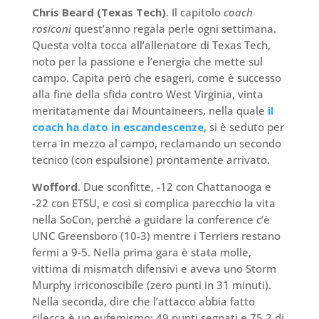
Chris Beard (Texas Tech)
. Il capitolo
coach
rosiconi
quest’anno regala perle ogni settimana.
Questa volta tocca all’allenatore di Texas Tech,
noto per la passione e l’energia che mette sul
campo. Capita però che esageri, come è successo
alla fine della sfida contro West Virginia, vinta
meritatamente dai Mountaineers, nella quale
il
coach ha dato in escandescenze
, si è seduto per
terra in mezzo al campo, reclamando un secondo
tecnico (con espulsione) prontamente arrivato.
Wofford
. Due sconfitte, -12 con Chattanooga e
-22 con ETSU, e così si complica parecchio la vita
nella SoCon, perché a guidare la conference c’è
UNC Greensboro (10-3) mentre i Terriers restano
fermi a 9-5. Nella prima gara è stata molle,
vittima di mismatch difensivi e aveva uno Storm
Murphy irriconoscibile (zero punti in 31 minuti).
Nella seconda, dire che l’attacco abbia fatto
cilecca è un eufemismo: 49 punti segnati e 75.2 di