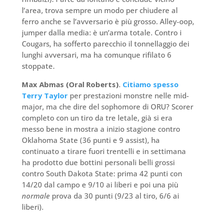
l’area, trova sempre un modo per chiudere al
ferro anche se l’avversario è più grosso. Alley-oop,
jumper dalla media: è un’arma totale. Contro i
Cougars, ha sofferto parecchio il tonnellaggio dei
lunghi avversari, ma ha comunque rifilato 6
stoppate.
Max Abmas (Oral Roberts)
.
Citiamo spesso
Terry Taylor
per prestazioni monstre nelle mid-
major, ma che dire del sophomore di ORU? Scorer
completo con un tiro da tre letale, già si era
messo bene in mostra a inizio stagione contro
Oklahoma State (36 punti e 9 assist), ha
continuato a tirare fuori trentelli e in settimana
ha prodotto due bottini personali belli grossi
contro South Dakota State: prima 42 punti con
14/20 dal campo e 9/10 ai liberi e poi una più
normale
prova da 30 punti (9/23 al tiro, 6/6 ai
liberi).