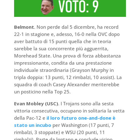
Belmont
. Non perde dal 5 dicembre, ha record
22-1 in stagione e, adesso, 16-0 nella OVC dopo
aver battuto di 15 punti quella che in teoria
sarebbe la sua concorrente più agguerrita,
Morehead State. Una prova di forza abbastanza
impressionante, condita da una prestazione
individuale straordinaria (Grayson Murphy in
tripla doppia: 13 punti, 12 rimbalzi, 10 assist). La
squadra di coach Casey Alexander meriterebbe
un posticino nella Top 25.
Evan Mobley (USC)
. I Trojans sono alla sesta
vittoria consecutiva, occupano in solitaria la vetta
della Pac-12 e
il loro futuro one-and-done è
stato un incubo
per Washington (17 punti, 7
rimbalzi, 3 stoppate) e WSU (20 punti, 11
rimbalzi). Parte da lontano e conclude vicino