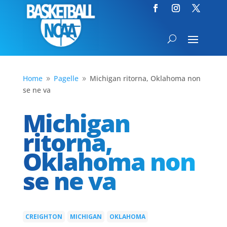
Home
Pagelle
Michigan ritorna, Oklahoma non
9
9
se ne va
Michigan
ritorna,
Oklahoma non
se ne va
CREIGHTON
MICHIGAN
OKLAHOMA
|
|