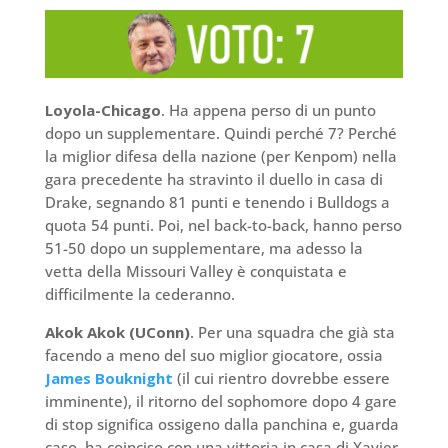
Loyola-Chicago
. Ha appena perso di un punto
dopo un supplementare. Quindi perché 7? Perché
la miglior difesa della nazione (per Kenpom) nella
gara precedente ha stravinto il duello in casa di
Drake, segnando 81 punti e tenendo i Bulldogs a
quota 54 punti. Poi, nel back-to-back, hanno perso
51-50 dopo un supplementare, ma adesso la
vetta della Missouri Valley è conquistata e
difficilmente la cederanno.
Akok Akok (UConn)
. Per una squadra che già sta
facendo a meno del suo miglior giocatore, ossia
James Bouknight
(il cui rientro dovrebbe essere
imminente), il ritorno del sophomore dopo 4 gare
di stop significa ossigeno dalla panchina e, guarda
caso, ha coinciso con una vittoria in casa di Xavier.