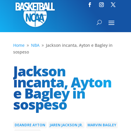
Home
NBA
Jackson incanta, Ayton e Bagley in
9
9
sospeso
Jackson
incanta, Ayton
e Bagley in
sospeso
DEANDRE AYTON
JAREN JACKSON JR.
MARVIN BAGLEY
|
|