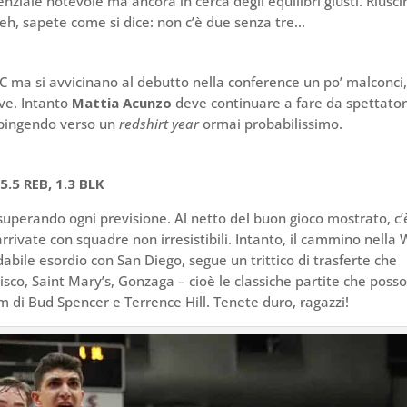
nziale notevole ma ancora in cerca degli equilibri giusti. Riusci
eh, sapete come si dice: non c’è due senza tre…
AC ma si avvicinano al debutto nella conference un po’ malconci
ive. Intanto
Mattia Acunzo
deve continuare a fare da spettato
 spingendo verso un
redshirt year
ormai probabilissimo.
.5 REB, 1.3 BLK
, superando ogni previsione. Al netto del buon gioco mostrato, c’
rrivate con squadre non irresistibili. Intanto, il cammino nella
abile esordio con San Diego, segue un trittico di trasferte che
ncisco, Saint Mary’s, Gonzaga – cioè le classiche partite che poss
m di Bud Spencer e Terrence Hill. Tenete duro, ragazzi!