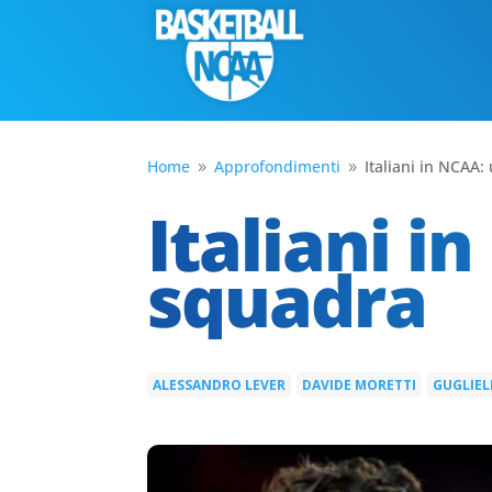
Home
Approfondimenti
Italiani in NCAA:
9
9
Italiani i
squadra
ALESSANDRO LEVER
DAVIDE MORETTI
GUGLIE
|
|