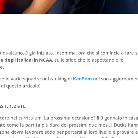
er qualcuno, è già iniziata. Insomma, ora che si comincia a fare s
e degli italiani in NCAA
, sulle sfide che le aspettano e le
e.
 delle varie squadre nel ranking di
KenPom
nel suo aggiorname
di questo articolo)
AST, 1.2 STL
ere nel curriculum. La prossima occasione? Il 9 gennaio in casa
e come la partita più dura dei prossimi due mesi. I Ducks han
rizona dovrà lavorare sodo per portarsi al loro livello e provare 