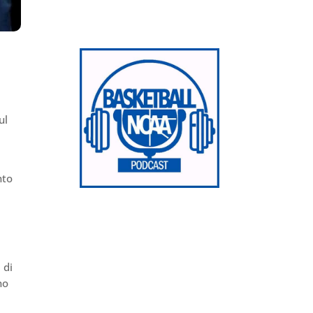
ul
nto
 di
no
a