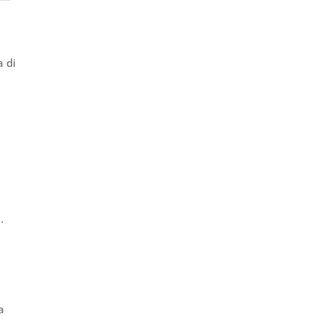
a di
i
.
a