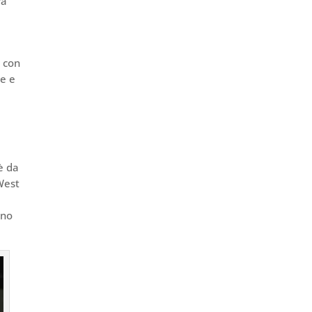
rà
, con
re e
è da
 West
ono