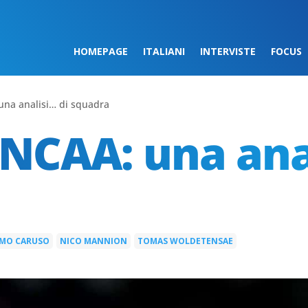
HOMEPAGE
ITALIANI
INTERVISTE
FOCUS
 una analisi… di squadra
n NCAA: una ana
LMO CARUSO
NICO MANNION
TOMAS WOLDETENSAE
|
|