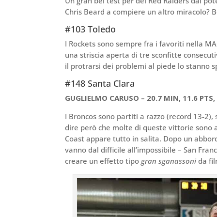
Un gran bel test per dei Red Raiders dal pote
Chris Beard a compiere un altro miracolo? B
#103 Toledo
I Rockets sono sempre fra i favoriti nella M
una striscia aperta di tre sconfitte consecut
il protrarsi dei problemi al piede lo stanno
#148 Santa Clara
GUGLIELMO CARUSO – 20.7 MIN, 11.6 PTS, 5
I Broncos sono partiti a razzo (record 13-2)
dire però che molte di queste vittorie sono a
Coast appare tutto in salita. Dopo un abbord
vanno dal difficile all’impossibile – San Fra
creare un effetto tipo
gran sganassoni
da fil