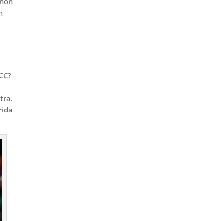
 non
n
ACC?
,
tra.
rida