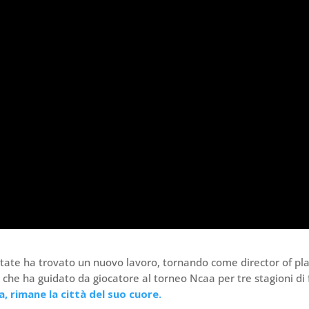
tate ha trovato un nuovo lavoro, tornando come director of pl
, che ha guidato da giocatore al torneo Ncaa per tre stagioni di f
a, rimane la città del suo cuore.