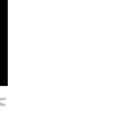
ayer
ila