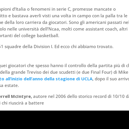
mpioni d’Italia o fenomeni in serie C, promesse mancate o
ritto e bastava averli visti una volta in campo con la palla tra le
e della loro carriera da giocatori. Sono gli americani passati ne
olo nelle università dell’Ncaa, molti come assistant coach, altri
rtanti del college basketball.
51 squadre della Division I. Ed ecco chi abbiamo trovato.
uei giocatori che spesso hanno il controllo della partita più di ch
 della grande Treviso dei due scudetti (e due Final Four) di Mike
 all’inizio dell’anno della stagione di UCLA
, dopo il suo arriv
sa estate.
rrell McIntyre,
autore nel 2006 dello storico record di 10/10 d
 chi riuscirà a battere