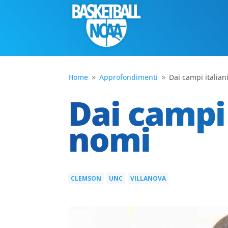
Home
Approfondimenti
Dai campi italiani
9
9
Dai campi i
nomi
CLEMSON
UNC
VILLANOVA
|
|