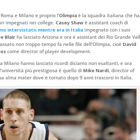
 Roma e Milano e proprio l’
Olimpia
è la squadra italiana che ha
ri impegnati nei college.
Casey Shaw
è assistant coach di
mo intervistato mentre era in Italia
impegnato con i suoi
oe Blair
ha lasciato Arizona e ora è assistant dei Rio Grande Val
assato non troppo tempo fa nelle file dell’Olimpia, cioè
David
bos
come director of player development.
 Milano hanno lasciato ricordi diciamo non esaltanti, e ora
l’università più prestigiosa è quello di
Mike Nardi
, director of
sua alma mater dove è tornato dopo 9 anni trascorsi in Italia.