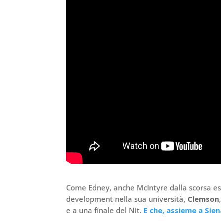
Come Edney, anche McIntyre dalla scorsa es
development nella sua università,
Clemson
e a una finale del Nit.
E che, assieme a Sien