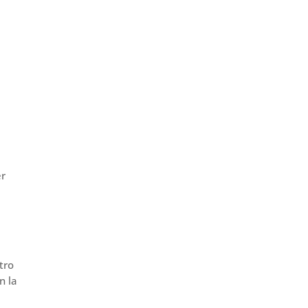
er
r
i
tro
n la