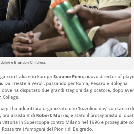
dolph e Brandon Childress
gato in Italia e in Europa
Scoonie Penn
, nuovo director of play
e
. Da Trieste a Veroli, passando per Roma, Pesaro e Bologna
à dove ha disputato due grandi stagioni da giocatore, dopo ave
n College.
na gli ha addirittura organizzato uno ‘Iuzzolino day’ con tanto d
o
, ora assistant di
Robert Morris,
è stato il protagonista di quat
 la vittoria in Supercoppa contro Milano nel 1996 e proseguite co
 Rossa tra i fumogeni del Pionir di Belgrado.