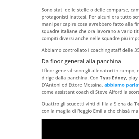
Sono stati delle stelle o delle comparse, ca
protagonisti inattesi. Per alcuni era tutto sc
mani per capire cosa avrebbero fatto alla fin
squadre italiane che ora lavorano a vario tit
compiti diversi anche nelle squadre più impo
Abbiamo controllato i coaching staff delle 3
Da floor general alla panchina
I floor general sono gli allenatori in campo, q
dirige dalla panchina. Con
Tyus Edney
, play
D’Antoni ed Ettore Messina,
abbiamo parlato
come assistant coach di Steve Alford la scor
Quattro gli scudetti vinti di fila a Siena da
Te
con la maglia di Reggio Emilia che chissà mai