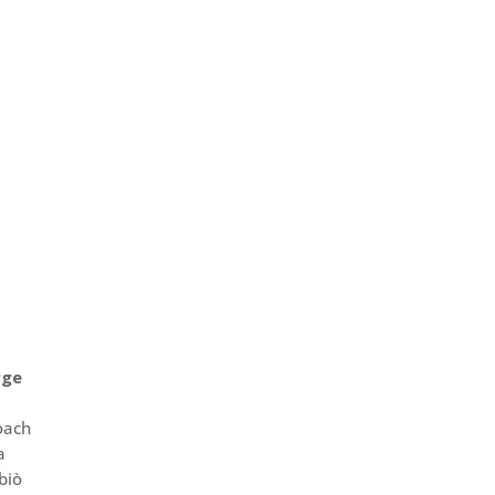
rge
coach
a
biò