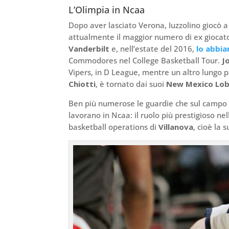
L’Olimpia in Ncaa
Dopo aver lasciato Verona, Iuzzolino giocò a
attualmente il maggior numero di ex giocato
Vanderbilt
e, nell’estate del 2016,
lo abbia
Commodores nel College Basketball Tour.
J
Vipers, in D League, mentre un altro lungo p
Chiotti
, è tornato dai suoi
New Mexico Lo
Ben più numerose le guardie che sul campo a
lavorano in Ncaa: il ruolo più prestigioso nel
basketball operations di
Villanova
, cioè la 