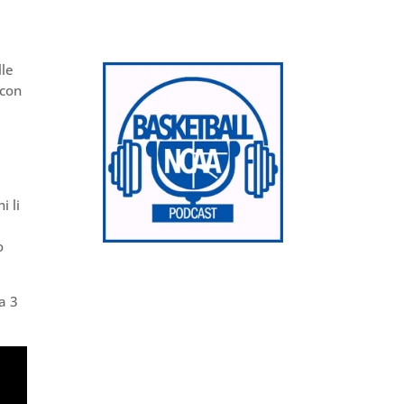
lle
 con
i li
o
a 3