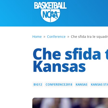
Home
Conference
Che sfida tra le squad
9
9
Che sfida 
Kansas
BIG12
CONFERENCE2018
KANSAS
KANSAS ST
|
|
|