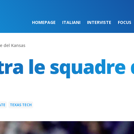
HOMEPAGE
ITALIANI
INTERVISTE
FOCUS
re del Kansas
tra le squadre 
ATE
TEXAS TECH
|