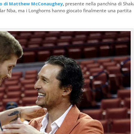
to di Matthew McConaughey
,
presente nella panchina di Shak
adar Nba, ma i Longhorns hanno giocato finalmente una partita