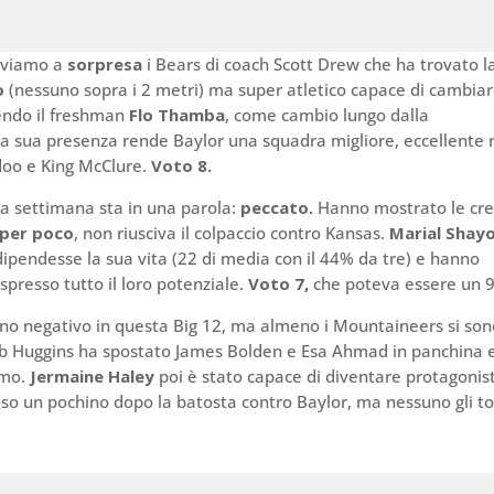
roviamo a
sorpresa
i Bears di coach Scott Drew che ha trovato l
o
(nessuno sopra i 2 metri) ma super atletico capace di cambiar
gendo il freshman
Flo Thamba
, come cambio lungo dalla
a sua presenza rende Baylor una squadra migliore, eccellente 
doo e King McClure.
Voto 8.
lla settimana sta in una parola:
peccato.
Hanno mostrato le cr
per poco
, non riusciva il colpaccio contro Kansas.
Marial Shay
dipendesse la sua vita (22 di media con il 44% da tre) e hanno
spresso tutto il loro potenziale.
Voto 7,
che poteva essere un 9
o negativo in questa Big 12, ma almeno i Mountaineers si son
ob Huggins ha spostato James Bolden e Esa Ahmad in panchina e
imo.
Jermaine Haley
poi è stato capace di diventare protagonis
eso un pochino dopo la batosta contro Baylor, ma nessuno gli to