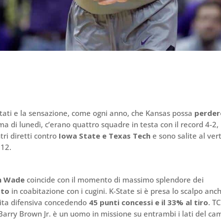
ettati e la sensazione, come ogni anno, che Kansas possa
perder
ma di lunedì, c’erano quattro squadre in testa con il record 4-2,
tri diretti contro
Iowa State e Texas Tech
e sono salite al vert
 12.
an Wade
coincide con il momento di massimo splendore dei
sto
in coabitazione con i cugini. K-State si è presa lo scalpo anc
tita difensiva concedendo
45 punti concessi e il 33% al tiro
. T
Barry Brown Jr. è un uomo in missione su entrambi i lati del ca