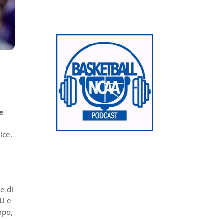
e
ice.
he di
CU e
mpo,