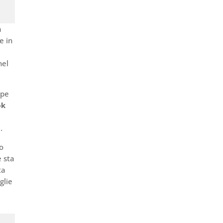
a
e in
nel
epe
ok
.
o
 sta
ta
glie