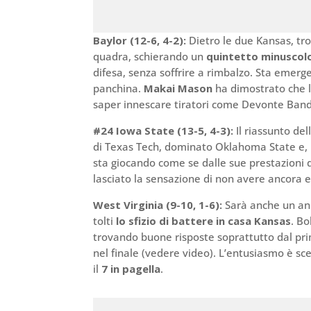
Baylor (12-6, 4-2):
Dietro le due Kansas, t
quadra, schierando un
quintetto minuscol
difesa, senza soffrire a rimbalzo. Sta emer
panchina.
Makai Mason
ha dimostrato che l
saper innescare tiratori come Devonte Ban
#24 Iowa State (13-5, 4-3):
Il riassunto de
di Texas Tech, dominato Oklahoma State e,
sta giocando come se dalle sue prestazioni 
lasciato la sensazione di non avere ancora e
West Virginia (9-10, 1-6):
Sarà anche un ann
tolti
lo sfizio di battere in casa Kansas
. B
trovando buone risposte soprattutto dal pr
nel finale (vedere video). L’entusiasmo è sc
il
7 in pagella
.