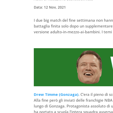
Data: 12 Nov, 2021
I due big match del fine settimana non han
battaglia finita solo dopo un supplementare
versione adulto-in-mezzo-ai-bambini. I temi 
Drew Timme (Gonzaga)
. C’era il pieno di
Alla fine però gli inviati delle franchigie NB
lungo di Gonzaga. Protagonista assoluto di u
ha portato a scuola l’intera squadra avvers