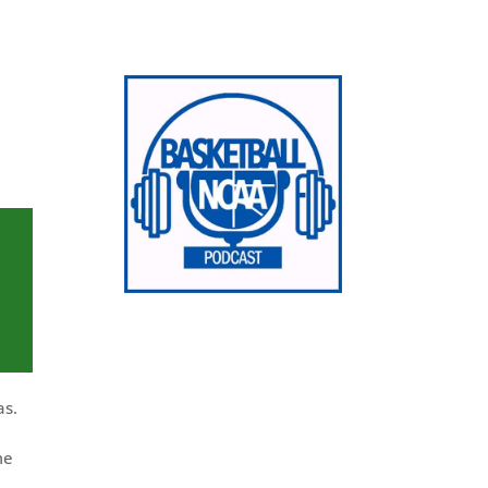
as.
me