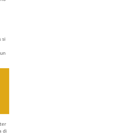
x
 si
 un
ter
a di