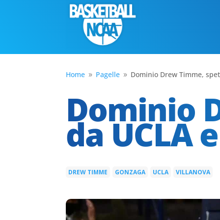
Home
Pagelle
Dominio Drew Timme, spett
9
9
Dominio D
da UCLA e
DREW TIMME
GONZAGA
UCLA
VILLANOVA
|
|
|