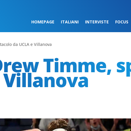
HOMEPAGE
ITALIANI
INTERVISTE
FOCUS
acolo da UCLA e Villanova
rew Timme, s
 Villanova