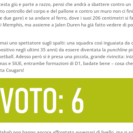
esta giù e parte a razzo, pensi che andrà a sbattere contro un
o controllo del corpo e del pallone e contro un muro non ci fin
e due gare) e sa andare al ferro, dove i suoi 206 centimetri si 
e di Memphis, ma assieme a Jalen Duren ha già fatto vedere di p
a mai uno spettatore sugli spalti: una squadra così inguaiata da 
sitivo negli ultimi 35 anni) da essere diventata la
punchline
pi
ketball. Adesso però si è presa una piccola, grande rivincita: ini
homas e SIUE, entrambe formazioni di D1, badate bene – cosa ch
tta Cougars!
 Wahab non hanno ancora affrontato avversari di livello, ma si s