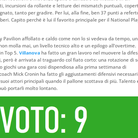
i, incursioni da rollante e letture dei mismatch puntuali, coper
ato, tanto per gradire. Per lui, alla fine, ben 37 punti a refert
eri. Capito perché è lui il favorito principale per il National Pl
y Pavilion affollato e caldo come non lo si vedeva da tempo, u
on molla mai, un livello tecnico alto e un epilogo all’overtime.
in Top 5.
Villanova
ha fatto un gran lavoro nel muovere la dife
, però è arrivata al traguardo col fiato corto: una rotazione di s
do giochi una gara così dispendiosa alla prima settimana di
coach Mick Cronin ha fatto gli aggiustamenti difensivi necessari
uoi attori principali quando il pallone scottava di più. Talento 
può portarli molto lontano.