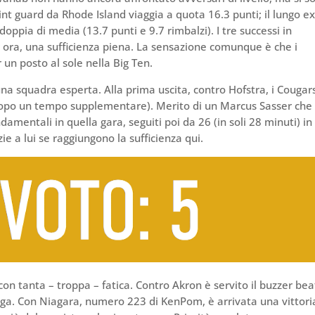
int guard da Rhode Island viaggia a quota 16.3 punti; il lungo e
oppia di media (13.7 punti e 9.7 rimbalzi). I tre successi in
r ora, una sufficienza piena. La sensazione comunque è che i
un posto al sole nella Big Ten.
a squadra esperta. Alla prima uscita, contro Hofstra, i Cougars
75 dopo un tempo supplementare). Merito di un Marcus Sasser che
amentali in quella gara, seguiti poi da 26 (in soli 28 minuti) in
ie a lui se raggiungono la sufficienza qui.
 con tanta – troppa – fatica. Contro Akron è servito il buzzer bea
nga. Con Niagara, numero 223 di KenPom, è arrivata una vittori