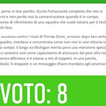
e perse in due partite. Eccolo l’attaccante completo che non si
 ferro e non perde mai la concentrazione quando è in campo.
punto di riferimento di una squadra che vuole lottare per il tito
lo fare.
 successo contro i rivali di Florida State, arrivato dopo ben sett
a squadra, mordace e concentrata come non mai in una vittoria 
tà campo. Il lungo ex Michigan merita però una menzione speci
to canestro così come capacissimo di attaccare dal post alto (si
senza difensiva si è estesa a mò di tappeto. In una parola,
6 rimbalzi, 6 stoppate e un messaggio chiaro mandato agli avversar