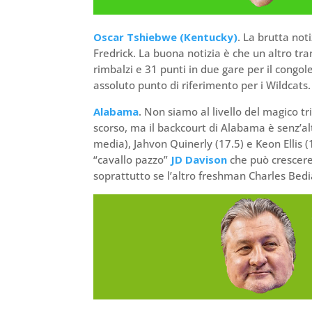
Oscar Tshiebwe (Kentucky)
. La brutta noti
Fredrick. La buona notizia è che un altro tra
rimbalzi e 31 punti in due gare per il congol
assoluto punto di riferimento per i Wildcats.
Alabama
. Non siamo al livello del magico tr
scorso, ma il backcourt di Alabama è senz’alt
media), Jahvon Quinerly (17.5) e Keon Ellis (1
“cavallo pazzo”
JD Davison
che può crescere
soprattutto se l’altro freshman Charles Bedi