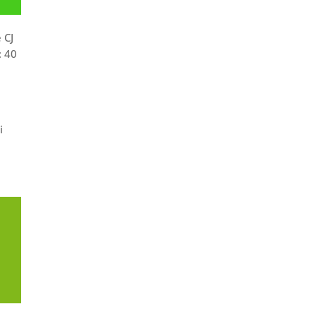
 CJ
: 40
i