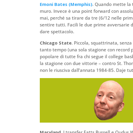
Emoni Bates (Memphis)
. Quando mette la t
muro. Invece è una point forward con assolut
mai, perché sa tirare da tre (6/12 nelle prim
sentire tutti. Facili le due prime avversari
dare spettacolo.
Chicago State
. Piccola, squattrinata, senz
tanto tempo (una sola stagione con record po
popolare di tutte fra chi segue il college bas
la stagione con due vittorie – contro St. T
non le riusciva dall’annata 1984-85. Daje tu
Maryland
. I transfer Fatts Russell e Qudus