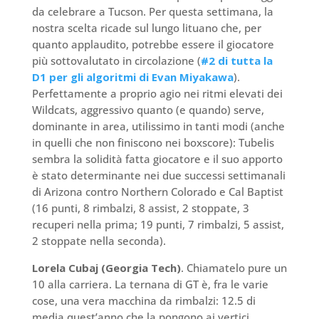
da celebrare a Tucson. Per questa settimana, la
nostra scelta ricade sul lungo lituano che, per
quanto applaudito, potrebbe essere il giocatore
più sottovalutato in circolazione (
#2 di tutta la
D1 per gli algoritmi di Evan Miyakawa
).
Perfettamente a proprio agio nei ritmi elevati dei
Wildcats, aggressivo quanto (e quando) serve,
dominante in area, utilissimo in tanti modi (anche
in quelli che non finiscono nei boxscore): Tubelis
sembra la solidità fatta giocatore e il suo apporto
è stato determinante nei due successi settimanali
di Arizona contro Northern Colorado e Cal Baptist
(16 punti, 8 rimbalzi, 8 assist, 2 stoppate, 3
recuperi nella prima; 19 punti, 7 rimbalzi, 5 assist,
2 stoppate nella seconda).
Lorela Cubaj (Georgia Tech)
. Chiamatelo pure un
10 alla carriera. La ternana di GT è, fra le varie
cose, una vera macchina da rimbalzi: 12.5 di
media quest’anno che la pongono ai vertici