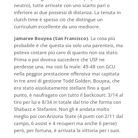
neutro), tutte arrivate con uno scarto pari o
inferiore ai due possessi di distanza. La tenuta in
clutch time è spesso ciò che distingue un
curriculum eccellente da uno mediocre.
Jamaree Bouyea (San Francisco)
. La cosa più
probabile è che questa sia solo una parentesi, ma
poteva costare più caro di quanto non sia stato.
Prima o poi doveva succedere che USF ne
perdesse una, ma così fa male: 49-48 con GCU
nella peggior prestazione offensiva mai capitata
in tre anni di gestione Todd Golden. Bouyea, che
era stato assolutamente stellare fino a quel
punto, è naufragato con tutto il backcourt: 3/14 al
tiro per lui e 8/34 in totale dal trio che forma con
Shabazz e Stefanini. Non gli è andata molto
meglio poi con Arizona State (4 punti con 2/11 dal
campo, 6 assist e 4 recuperi ma anche 6 perse)
però, per fortuna, è arrivata la vittoria per i suoi.