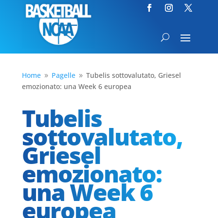
Home
Pagelle
Tubelis sottovalutato, Griesel
9
9
emozionato: una Week 6 europea
Tubelis
sottovalutato,
Griesel
emozionato:
una Week 6
europea