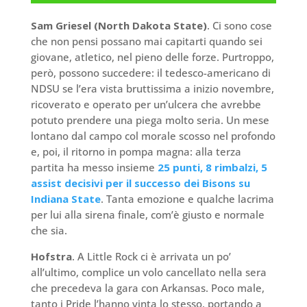
Sam Griesel (North Dakota State)
. Ci sono cose
che non pensi possano mai capitarti quando sei
giovane, atletico, nel pieno delle forze. Purtroppo,
però, possono succedere: il tedesco-americano di
NDSU se l’era vista bruttissima a inizio novembre,
ricoverato e operato per un’ulcera che avrebbe
potuto prendere una piega molto seria. Un mese
lontano dal campo col morale scosso nel profondo
e, poi, il ritorno in pompa magna: alla terza
partita ha messo insieme
25 punti, 8 rimbalzi, 5
assist decisivi per il successo dei Bisons su
Indiana State
. Tanta emozione e qualche lacrima
per lui alla sirena finale, com’è giusto e normale
che sia.
Hofstra
. A Little Rock ci è arrivata un po’
all’ultimo, complice un volo cancellato nella sera
che precedeva la gara con Arkansas. Poco male,
tanto i Pride l’hanno vinta lo stesso, portando a