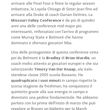
arrivare alle Final Four e finire la regular season
imbattuta, la Loyola Chicago di Sister Jean fino ad
arrivare alla Drake di coach Darian DeVries. La
Missouri Valley Conference
è da più di quindici
anni una delle conference mid major più
interessanti, rinforzatasi con l’arrivo di programmi
come Murray State e Belmont che hanno
dominato e sfornato giocatori Nba.
Una delle protagoniste di questa conference vinta
poi da Belmont è la
Bradley
di
Brian Wardle
, un
coach molto attento ai giocatori europei e che sta
valorizzando
Timoty Van Der Knaap
, ala italo-
olandese classe 2005 scuola Bassano. Ha
quadruplicato i suoi minuti
in campo rispetto la
scorsa stagione da freshman, ha conquistato il
quintetto grazie alla sua energia in campo e
diventato una pedina fondamentale. Ne abbiamo
parlato con lui prima dell’inizio di marzo che può
regalare ai Braves un biglietto per la March