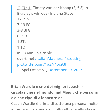
🇮🇹🇳🇱 Timoty van der Knaap (F, 6’8) in
Bradley's win over Indiana State:
17 PTS
7-13 FG
3-8 3FG
6 REB
1 STL
1 TO
in 33 min. in a triple
overtime!
#ItalianMadness
#scouting
pic.twitter.com/1aZN4oc93J
— Spel (@spel81)
December 19, 2025
Brian Wardle è uno dei migliori coach in
circolazione nel mondo mid Major: che persona
è e che tipo di allenatore è?
Coach Wardle è prima di tutto una persona molto
autentica. Ha standard molto alti, ma allo stesso