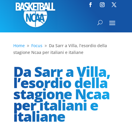
Home
Focus
Da Sarr a Villa, l’esordio della
9
9
stagione Ncaa per italiani e italiane
Da Sarr a Villa,
l’esordio della
stagione Ncaa
per italiani e
italiane