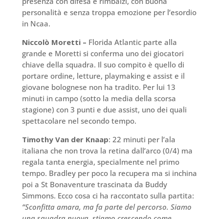
presenza con difesa e rimbalzi, con buona
personalità e senza troppa emozione per l’esordio
in Ncaa.
Niccolò Moretti –
Florida Atlantic parte alla
grande e Moretti si conferma uno dei giocatori
chiave della squadra. Il suo compito è quello di
portare ordine, letture, playmaking e assist e il
giovane bolognese non ha tradito. Per lui 13
minuti in campo (sotto la media della scorsa
stagione) con 3 punti e due assist, uno dei quali
spettacolare nel secondo tempo.
Timothy Van der Knaap
: 22 minuti per l’ala
italiana che non trova la retina dall’arco (0/4) ma
regala tanta energia, specialmente nel primo
tempo. Bradley per poco la recupera ma si inchina
poi a St Bonaventure trascinata da Buddy
Simmons. Ecco cosa ci ha raccontato sulla partita:
“Sconfitta amara, ma fa parte del percorso. Siamo
una squadra nuova, stiamo crescendo come