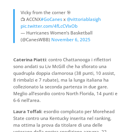
Vicky from the corner 🎯
📺 ACCNX
#GoCanes
x
@vittoriablasigh
pic.twitter.com/4fLcCVIxOb
— Hurricanes Women’s Basketball
(@CanesWBB)
November 6, 2025
Caterina Piatti
: contro Chattanooga i riflettori
sono andati su Liv McGill che ha sfiorato una
quadrupla doppia clamorosa (38 punti, 10 assist,
8 rimbalzi e 7 rubate), ma la lunga italiana ha
collezionato la seconda partenza in due gare.
Meglio all’esordio contro North Florida, 14 punti e
6-6 nell’area.
Laura Toffali
: esordio complicato per Morehead
State contro una Kentucky inserita nel ranking,
ma ottima la prova da titolare di una delle
veterane della nostra spedizione azzurra. 22