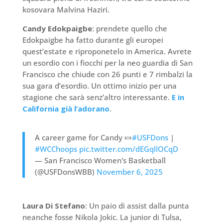
kosovara Malvina Haziri.
Candy Edokpaigbe
: prendete quello che
Edokpaigbe ha fatto durante gli europei
quest’estate e riproponetelo in America. Avrete
un esordio con i fiocchi per la neo guardia di San
Francisco che chiude con 26 punti e 7 rimbalzi la
sua gara d’esordio. Un ottimo inizio per una
stagione che sarà senz’altro interessante.
E in
California già l’adorano
.
A career game for Candy 🍬
#USFDons
|
#WCChoops
pic.twitter.com/dEGqlIOCqD
— San Francisco Women's Basketball
(@USFDonsWBB)
November 6, 2025
Laura Di Stefano
: Un paio di assist dalla punta
neanche fosse Nikola Jokic. La junior di Tulsa,