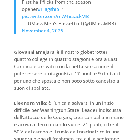
First half flicks from the season
opener
#Flagship
🚩
pic.twitter.com/mW4xaackMB
— UMass Men's Basketball (@UMassMBB)
November 4, 2025
Giovanni Emejuru
: è il nostro globetrotter,
quattro college in quattro stagioni e ora a East
Carolina è arrivato con la netta sensazione di
poter essere protagonista. 17 punti e 9 rimbalzi
per uno che sposta e non poco sotto canestro a
suon di spallate.
Eleonora VIlla
: è l’unica a salvarsi in un inizio
difficile per Washington State. Leader indiscussa
dell’attacco delle Cougars, crea con palla in mano
e arriva al ferro quando vuole. 21 punti, oltre il
50% dal campo e il ruolo da trascinatrice in una
squadra piena di freshmen, tra cui la sedicenne