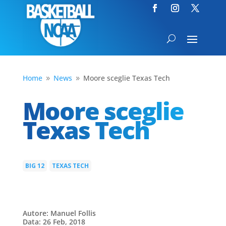
Home
News
Moore sceglie Texas Tech
9
9
Moore sceglie
Texas Tech
BIG 12
TEXAS TECH
|
Autore: Manuel Follis
Data: 26 Feb, 2018