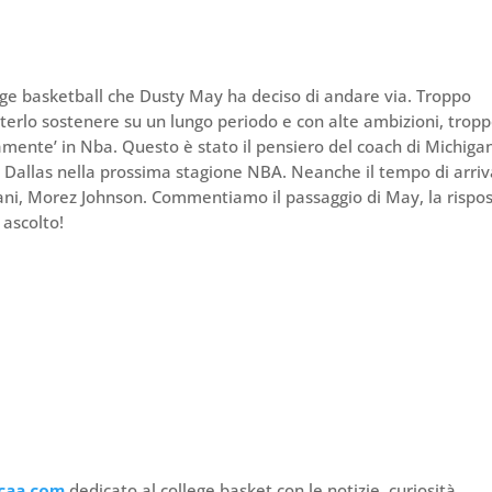
ege basketball che Dusty May ha deciso di andare via. Troppo
erlo sostenere su un lungo periodo e con alte ambizioni, trop
lamente’ in Nba. Questo è stato il pensiero del coach di Michiga
 a Dallas nella prossima stagione NBA. Neanche il tempo di arri
riani, Morez Johnson. Commentiamo il passaggio di May, la rispo
 ascolto!
caa.com
dedicato al college basket con le notizie, curiosità,