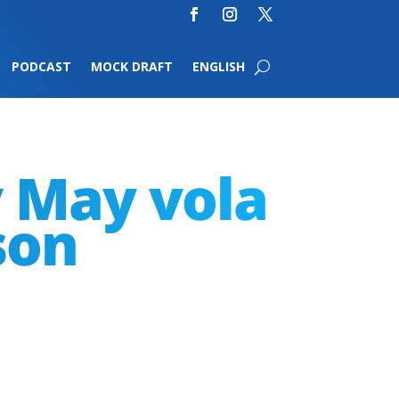
PODCAST
MOCK DRAFT
ENGLISH
y May vola
son