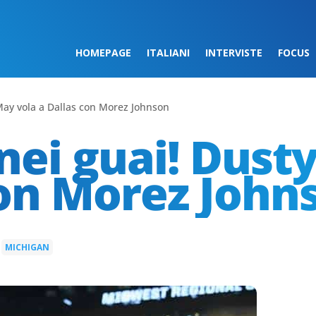
HOMEPAGE
ITALIANI
INTERVISTE
FOCUS
May vola a Dallas con Morez Johnson
nei guai! Dust
con Morez John
MICHIGAN
|