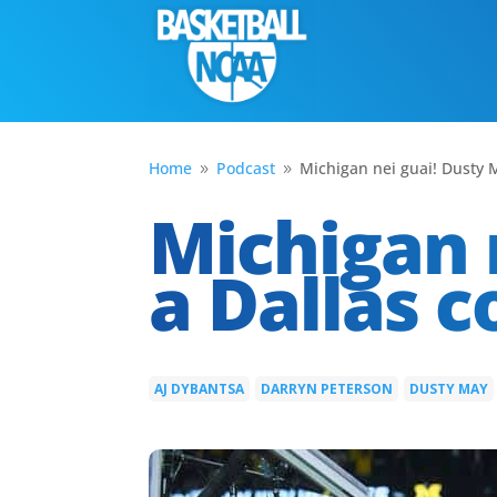
Home
Podcast
Michigan nei guai! Dusty 
9
9
Michigan 
a Dallas 
AJ DYBANTSA
DARRYN PETERSON
DUSTY MAY
|
|