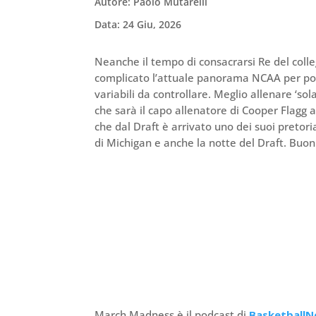
Autore: Paolo Mutarelli
Data: 24 Giu, 2026
Neanche il tempo di consacrarsi Re del coll
complicato l’attuale panorama NCAA per pot
variabili da controllare. Meglio allenare ‘so
che sarà il capo allenatore di Cooper Flagg
che dal Draft è arrivato uno dei suoi preto
di Michigan e anche la notte del Draft. Buon
March Madness è il podcast di
BasketballN