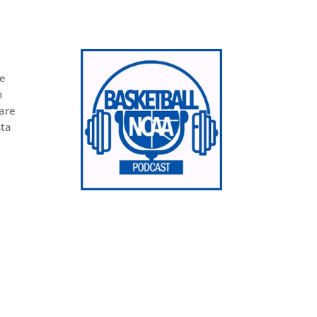
pe
n
vare
sta