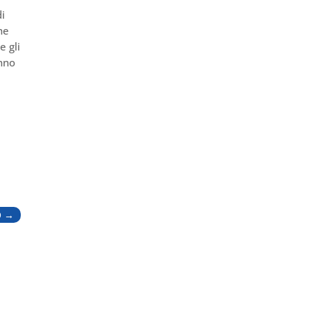
di
he
e gli
anno
O
→