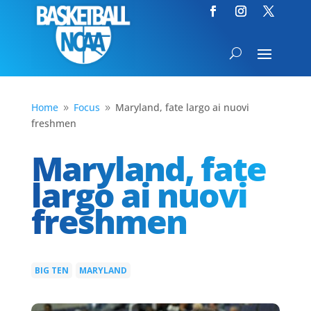
Home
Focus
Maryland, fate largo ai nuovi
9
9
freshmen
Maryland, fate
largo ai nuovi
freshmen
BIG TEN
MARYLAND
|