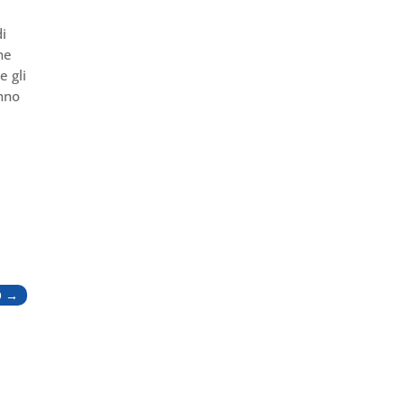
di
he
e gli
anno
O
→