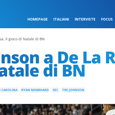
HOMEPAGE
ITALIANI
INTERVISTE
FOCUS
a, il gioco di Natale di BN
nson a De La Ro
atale di BN
 CAROLINA
RYAN NEMBHARD
SEC
TRE JOHNSON
|
|
|