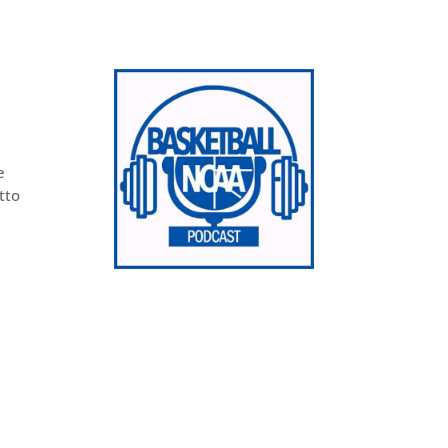
.
e
tto