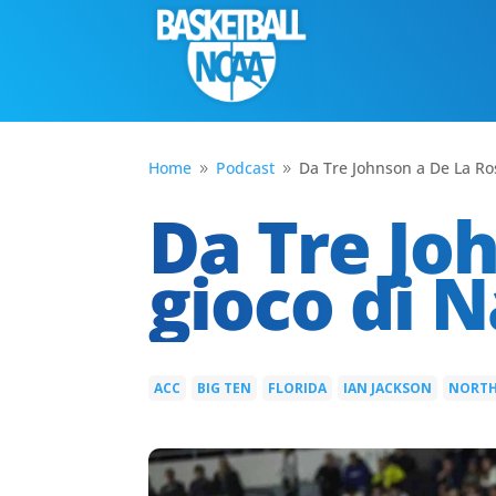
Home
Podcast
Da Tre Johnson a De La Ros
9
9
Da Tre Joh
gioco di N
ACC
BIG TEN
FLORIDA
IAN JACKSON
NORTH
|
|
|
|