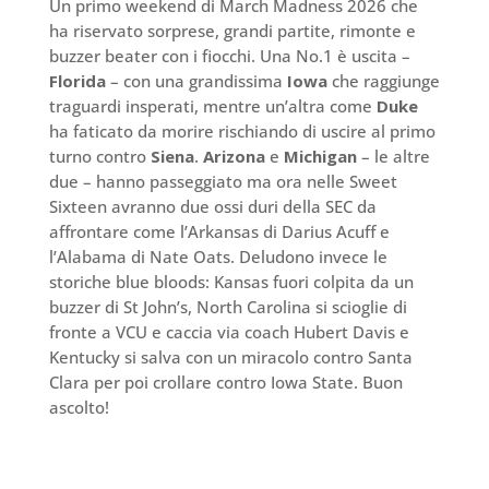
Un primo weekend di March Madness 2026 che
ha riservato sorprese, grandi partite, rimonte e
buzzer beater con i fiocchi. Una No.1 è uscita –
Florida
– con una grandissima
Iowa
che raggiunge
traguardi insperati, mentre un’altra come
Duke
ha faticato da morire rischiando di uscire al primo
turno contro
Siena
.
Arizona
e
Michigan
– le altre
due – hanno passeggiato ma ora nelle Sweet
Sixteen avranno due ossi duri della SEC da
affrontare come l’Arkansas di Darius Acuff e
l’Alabama di Nate Oats. Deludono invece le
storiche blue bloods: Kansas fuori colpita da un
buzzer di St John’s, North Carolina si scioglie di
fronte a VCU e caccia via coach Hubert Davis e
Kentucky si salva con un miracolo contro Santa
Clara per poi crollare contro Iowa State. Buon
ascolto!