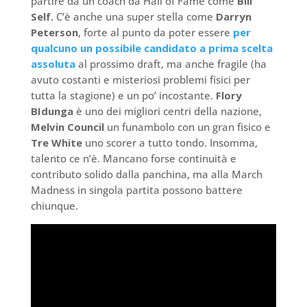
partire da un coach da Hall of Fame come
Bill
Self.
C’è anche una super stella come
Darryn
Peterson
, forte al punto da poter essere
per
qualcuno un possibile candidato a prima scelta
assoluta
al prossimo draft, ma anche fragile (ha
avuto costanti e misteriosi problemi fisici per
tutta la stagione) e un po’ incostante.
Flory
BIdunga
è uno dei migliori centri della nazione,
Melvin Council
un funambolo con un gran fisico e
Tre White
uno scorer a tutto tondo. Insomma,
talento ce n’è. Mancano forse continuità e
contributo solido dalla panchina, ma alla March
Madness in singola partita possono battere
chiunque.