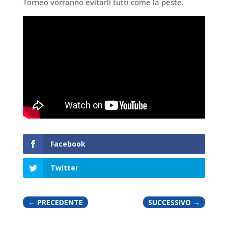
Torneo vorranno evitarli tutti come la peste.
Facebook
Twitter
←
PRECEDENTE
SUCCESSIVO
→