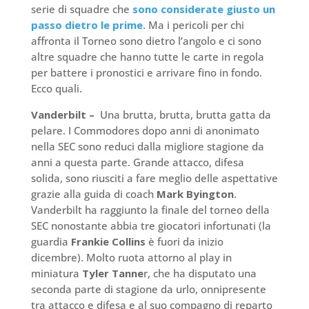
serie di squadre che
sono considerate giusto un
passo dietro le prime
. Ma i pericoli per chi
affronta il Torneo sono dietro l’angolo e ci sono
altre squadre che hanno tutte le carte in regola
per battere i pronostici e arrivare fino in fondo.
Ecco quali.
Vanderbilt –
Una brutta, brutta, brutta gatta da
pelare. I Commodores dopo anni di anonimato
nella SEC sono reduci dalla migliore stagione da
anni a questa parte. Grande attacco, difesa
solida, sono riusciti a fare meglio delle aspettative
grazie alla guida di coach
Mark Byington
.
Vanderbilt ha raggiunto la finale del torneo della
SEC nonostante abbia tre giocatori infortunati (la
guardia
Frankie Collins
è fuori da inizio
dicembre). Molto ruota attorno al play in
miniatura
Tyler Tanne
r, che ha disputato una
seconda parte di stagione da urlo, onnipresente
tra attacco e difesa e al suo compagno di reparto