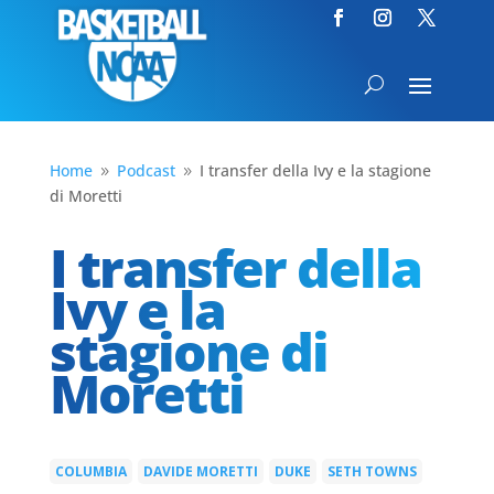
Home
Podcast
I transfer della Ivy e la stagione
9
9
di Moretti
I transfer della
Ivy e la
stagione di
Moretti
COLUMBIA
DAVIDE MORETTI
DUKE
SETH TOWNS
|
|
|