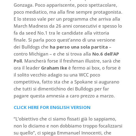
Gonzaga. Poco appariscente, poco spettacolare,
poco mediatico, ma alla fine sempre protagonista.
E lo stesso vale per un programma che arriva alla
March Madness da 26 anni consecutivi e spesso lo
fa da seed No.1 tra le candidate alla vittoria
finale. Si parla poco quest’anno di una versione
dei Bulldogs che
ha perso una sola partita
–
contro Michigan – e che si trova alla
No.6 dell’AP
Poll
. Mancherà forse il freshman illustre, sarà che
ora il leader
Graham
Ike
è fermo ai box, o forse è
il solito vecchio adagio su una WCC poco
competitiva, fatto sta che a Spokane si augurano
che tutti si dimentichino dei Bulldogs per far
pagare questa amnesia a caro prezzo a marzo.
CLICK HERE FOR ENGLISH VERSION
“L’obiettivo che ci siamo fissati già lo sappiamo,
non lo diciamo e non dobbiamo troppo focalizzarsi
su quello”, ci spiega Emmanuel Innocenti, che