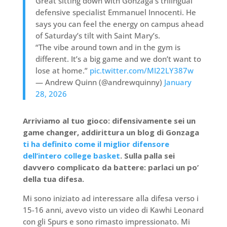
Great sitting down with Gonzaga’s trilingual
defensive specialist Emmanuel Innocenti. He
says you can feel the energy on campus ahead
of Saturday’s tilt with Saint Mary’s.
“The vibe around town and in the gym is
different. It’s a big game and we don’t want to
lose at home.”
pic.twitter.com/MI22LY387w
— Andrew Quinn (@andrewquinny)
January
28, 2026
Arriviamo al tuo gioco: difensivamente sei un
game changer, addirittura un blog di Gonzaga
ti ha definito come il miglior difensore
dell’intero college basket
. Sulla palla sei
davvero complicato da battere: parlaci un po’
della tua difesa.
Mi sono iniziato ad interessare alla difesa verso i
15-16 anni, avevo visto un video di Kawhi Leonard
con gli Spurs e sono rimasto impressionato. Mi