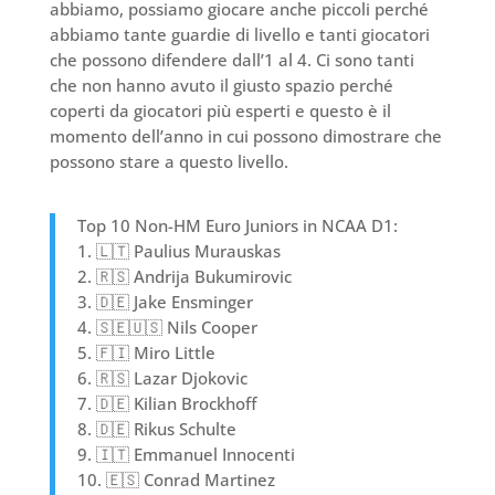
abbiamo, possiamo giocare anche piccoli perché
abbiamo tante guardie di livello e tanti giocatori
che possono difendere dall’1 al 4. Ci sono tanti
che non hanno avuto il giusto spazio perché
coperti da giocatori più esperti e questo è il
momento dell’anno in cui possono dimostrare che
possono stare a questo livello.
Top 10 Non-HM Euro Juniors in NCAA D1:
1. 🇱🇹 Paulius Murauskas
2. 🇷🇸 Andrija Bukumirovic
3. 🇩🇪 Jake Ensminger
4. 🇸🇪🇺🇸 Nils Cooper
5. 🇫🇮 Miro Little
6. 🇷🇸 Lazar Djokovic
7. 🇩🇪 Kilian Brockhoff
8. 🇩🇪 Rikus Schulte
9. 🇮🇹 Emmanuel Innocenti
10. 🇪🇸 Conrad Martinez