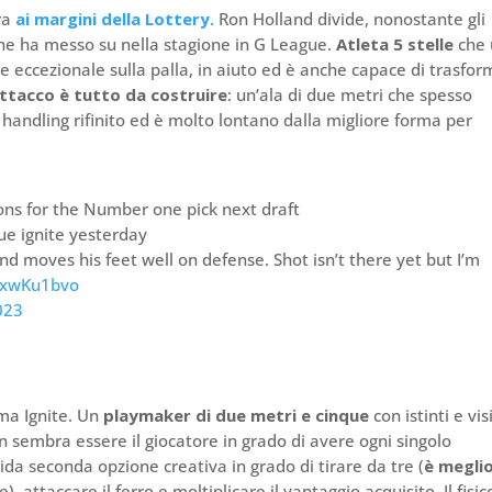
ura
ai margini della Lottery.
Ron Holland divide, nonostante gli
he ha messo su nella stagione in G League.
Atleta 5 stelle
che 
 eccezionale sulla palla, in aiuto ed è anche capace di trasfo
attacco è tutto da costruire
: un’ala di due metri che spesso
l handling rifinito ed è molto lontano dalla migliore forma per
ions for the Number one pick next draft
ue ignite yesterday
and moves his feet well on defense. Shot isn’t there yet but I’m
fGxwKu1bvo
023
ma Ignite. Un
playmaker di due metri e cinque
con istinti e vi
n sembra essere il giocatore in grado di avere ogni singolo
ida seconda opzione creativa in grado di tirare da tre (
è meglio
, attaccare il ferro e moltiplicare il vantaggio acquisito. Il fisic