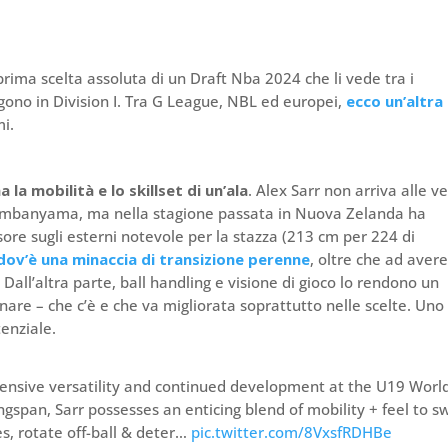
prima scelta assoluta di un Draft Nba 2024 che li vede tra i
gono in Division I. Tra G League, NBL ed europei,
ecco un’altra
mi.
la mobilità e lo skillset di un’ala
. Alex Sarr non arriva alle v
or Wembanyama, ma nella stagione passata in Nuova Zelanda ha
ore sugli esterni notevole per la stazza (213 cm per 224 di
dov’è una minaccia di transizione perenne
, oltre che ad aver
.
Dall’altra parte, ball handling e visione di gioco lo rendono un
segnare – che c’è e che va migliorata soprattutto nelle scelte. Uno
tenziale.
ensive versatility and continued development at the U19 Worl
ngspan, Sarr possesses an enticing blend of mobility + feel to s
s, rotate off-ball & deter…
pic.twitter.com/8VxsfRDHBe