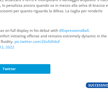
a
, lo penalizza ancora quando va in mezzo alla selva di braccia 
locissimi per quanto riguarda la difesa. La taglia per renderlo
s on full display in his debut with
@ExpressionsBall
.
omfort initiating offense and remains extremely dynamic in the
 fluidity.
pic.twitter.com/26vfslXduf
 12, 2022
Twitter
SUCCESSIV