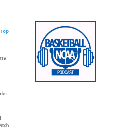
 Top
ette
e
 dei
d
witch