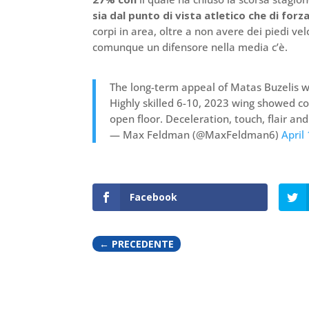
sia dal punto di vista atletico che di forz
corpi in area, oltre a non avere dei piedi ve
comunque un difensore nella media c’è.
The long-term appeal of Matas Buzelis wa
Highly skilled 6-10, 2023 wing showed c
open floor. Deceleration, touch, flair and
— Max Feldman (@MaxFeldman6)
April
Facebook
←
PRECEDENTE