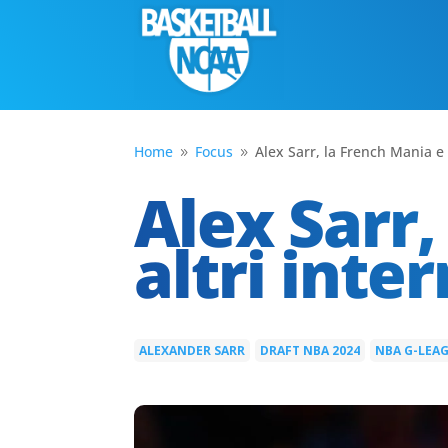
Home
Focus
Alex Sarr, la French Mania e g
9
9
Alex Sarr,
altri inte
ALEXANDER SARR
DRAFT NBA 2024
NBA G-LEA
|
|