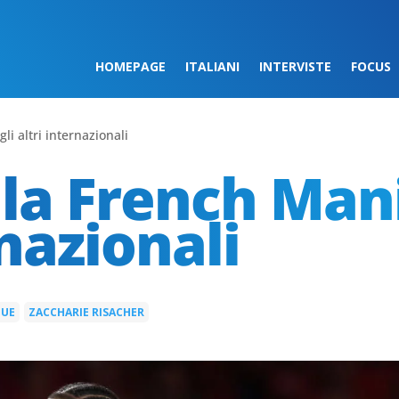
HOMEPAGE
ITALIANI
INTERVISTE
FOCUS
li altri internazionali
 la French Mani
rnazionali
GUE
ZACCHARIE RISACHER
|