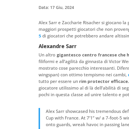
Data: 17 Giu, 2024
Alex Sarr e Zaccharie Risacher si giocano la 
maggiori prospetti giocatori che non proven
5
di giocatori che potrebbero andare altissi
Alexandre Sarr
Un altro
gigantesco centro francese che ha 
filiformi e all’agilità da ginnasta di Vict
mostrato cose parecchio interessanti. Difens
wingspan) con ottimo tempismo nei cambi,
tutto per essere un
rim protector efficace
giocatore utilissimo al di là dell’abilità di 
pochi in questa classe ad unire talento e po
Alex Sarr showcased his tremendous def
Cup with France. At 7’1” w/ a 7-foot-5 wi
onto guards, wreak havoc in passing lane