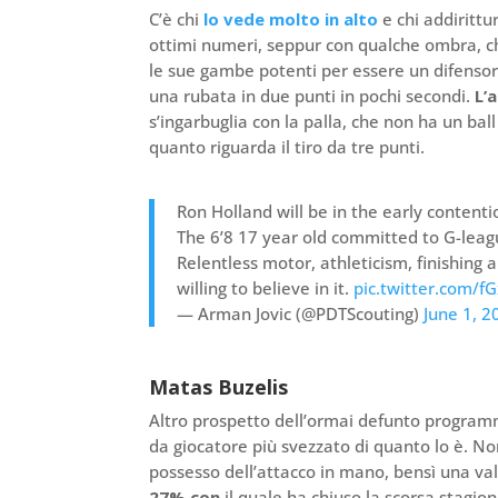
C’è chi
lo vede molto in alto
e chi addiritt
ottimi numeri, seppur con qualche ombra, c
le sue gambe potenti per essere un difensore
una rubata in due punti in pochi secondi.
L’
s’ingarbuglia con la palla, che non ha un bal
quanto riguarda il tiro da tre punti.
Ron Holland will be in the early content
The 6’8 17 year old committed to G-leag
Relentless motor, athleticism, finishing 
willing to believe in it.
pic.twitter.com/
— Arman Jovic (@PDTScouting)
June 1, 2
Matas Buzelis
Altro prospetto dell’ormai defunto program
da giocatore più svezzato di quanto lo è. No
possesso dell’attacco in mano, bensì una val
27% con
il quale ha chiuso la scorsa stagione)