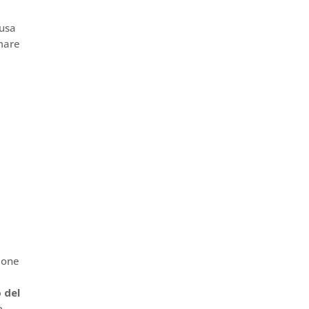
usa
rmare
sione
 del
o,