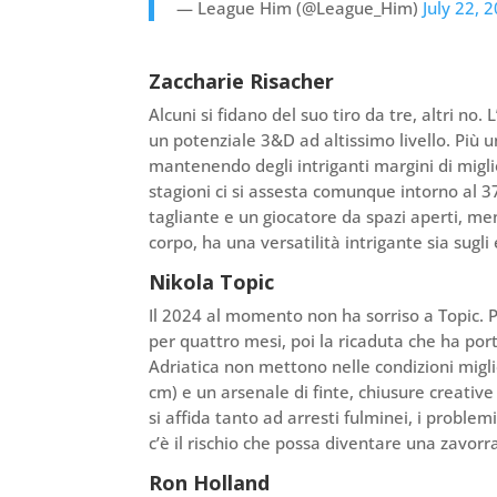
— League Him (@League_Him)
July 22, 
Zaccharie Risacher
Alcuni si fidano del suo tiro da tre, altri n
un potenziale 3&D ad altissimo livello. Più 
mantenendo degli intriganti margini di migli
stagioni ci si assesta comunque intorno al 3
tagliante e un giocatore da spazi aperti, men
corpo, ha una versatilità intrigante sia sugli
Nikola Topic
Il 2024 al momento non ha sorriso a Topic.
per quattro mesi, poi la ricaduta che ha po
Adriatica non mettono nelle condizioni migli
cm) e un arsenale di finte, chiusure creative
si affida tanto ad arresti fulminei, i probl
c’è il rischio che possa diventare una zavorr
Ron Holland