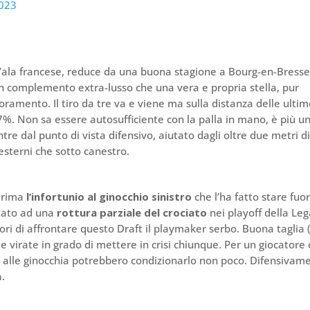
2023
o. L’ala francese, reduce da una buona stagione a Bourg-en-Bresse
un complemento extra-lusso che una vera e propria stella, pur
oramento. Il tiro da tre va e viene ma sulla distanza delle ulti
7%. Non sa essere autosufficiente con la palla in mano, è più u
tre dal punto di vista difensivo, aiutato dagli oltre due metri d
 esterni che sotto canestro.
 Prima
l’infortunio al ginocchio sinistro
che l’ha fatto stare fuor
rtato ad una
rottura parziale del crociato
nei playoff della Le
ori di affrontare questo Draft il playmaker serbo. Buona taglia
 e virate in grado di mettere in crisi chiunque. Per un giocatore
emi alle ginocchia potrebbero condizionarlo non poco. Difensivam
a.