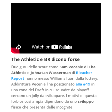
The Athletic e BR dicono forse
Due guru dello scout come
Sam Vecenie di The
Athletic
e
Johnatan Wasserman
di
Bleacher
Report
hanno messo Williams fuori dalla lottery.
Addirittura Vecenie l’ha posizionato
alla #19
in
una zona del Draft in cui squadre da playoff
cercano un jolly da sviluppare. I motivi di questa
forbice così ampia dipendono da uno
sviluppo
fisico
che presenta delle incognite.