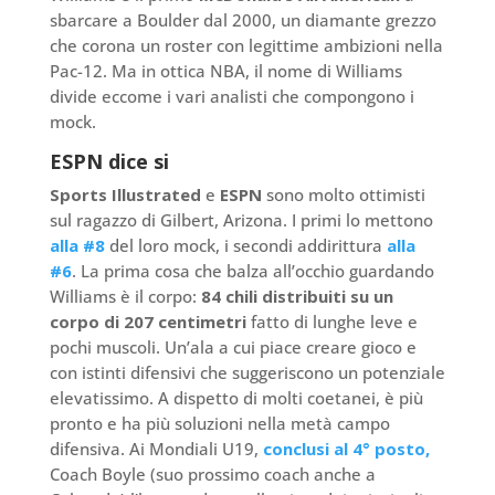
sbarcare a Boulder dal 2000, un diamante grezzo
che corona un roster con legittime ambizioni nella
Pac-12. Ma in ottica NBA, il nome di Williams
divide eccome i vari analisti che compongono i
mock.
ESPN dice si
Sports Illustrated
e
ESPN
sono molto ottimisti
sul ragazzo di Gilbert, Arizona. I primi lo mettono
alla #8
del loro mock, i secondi addirittura
alla
#6
. La prima cosa che balza all’occhio guardando
Williams è il corpo:
84 chili distribuiti su un
corpo di 207 centimetri
fatto di lunghe leve e
pochi muscoli. Un’ala a cui piace creare gioco e
con istinti difensivi che suggeriscono un potenziale
elevatissimo. A dispetto di molti coetanei, è più
pronto e ha più soluzioni nella metà campo
difensiva. Ai Mondiali U19,
conclusi al 4° posto,
Coach Boyle (suo prossimo coach anche a