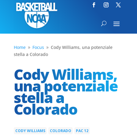
Home
Focus
Cody Williams, una potenziale
9
9
stella a Colorado
Cody Williams,
una potenziale
stella a
Colorado
CODY WILLIAMS
COLORADO
PAC 12
|
|