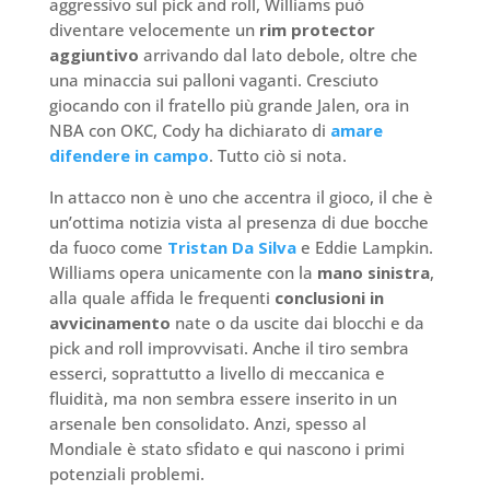
aggressivo sul pick and roll, Williams può
diventare velocemente un
rim protector
aggiuntivo
arrivando dal lato debole, oltre che
una minaccia sui palloni vaganti. Cresciuto
giocando con il fratello più grande Jalen, ora in
NBA con OKC, Cody ha dichiarato di
amare
difendere in campo
. Tutto ciò si nota.
In attacco non è uno che accentra il gioco, il che è
un’ottima notizia vista al presenza di due bocche
da fuoco come
Tristan Da Silva
e Eddie Lampkin.
Williams opera unicamente con la
mano sinistra
,
alla quale affida le frequenti
conclusioni in
avvicinamento
nate o da uscite dai blocchi e da
pick and roll improvvisati. Anche il tiro sembra
esserci, soprattutto a livello di meccanica e
fluidità, ma non sembra essere inserito in un
arsenale ben consolidato. Anzi, spesso al
Mondiale è stato sfidato e qui nascono i primi
potenziali problemi.