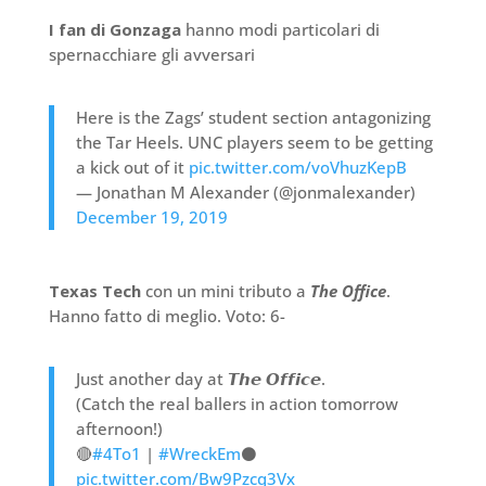
I fan di Gonzaga
hanno modi particolari di
spernacchiare gli avversari
Here is the Zags’ student section antagonizing
the Tar Heels. UNC players seem to be getting
a kick out of it
pic.twitter.com/voVhuzKepB
— Jonathan M Alexander (@jonmalexander)
December 19, 2019
Texas Tech
con un mini tributo a
The Office
.
Hanno fatto di meglio. Voto: 6-
Just another day at 𝙏𝙝𝙚 𝙊𝙛𝙛𝙞𝙘𝙚.
(Catch the real ballers in action tomorrow
afternoon!)
🔴
#4To1
|
#WreckEm
⚫️
pic.twitter.com/Bw9Pzcq3Vx