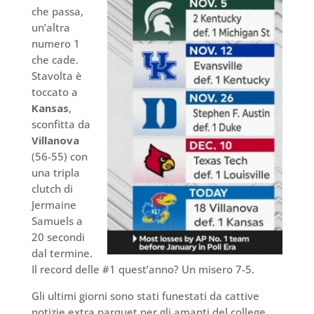
che passa,
un’altra
numero 1
che cade.
Stavolta è
toccato a
Kansas
,
sconfitta da
Villanova
(56-55) con
una tripla
clutch di
Jermaine
Samuels a
20 secondi
dal termine.
Il record delle #1 quest’anno? Un misero 7-5.
Gli ultimi giorni sono stati funestati da cattive
notizie extra parquet per gli amanti del college