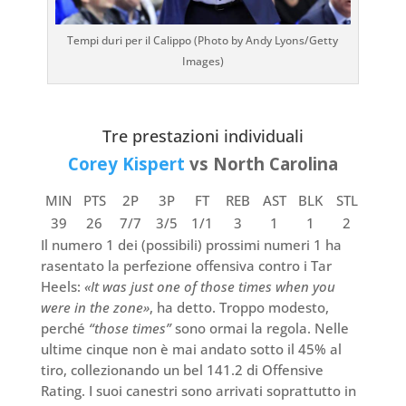
Tempi duri per il Calippo (Photo by Andy Lyons/Getty
Images)
Tre prestazioni individuali
Corey Kispert
vs North Carolina
MIN
PTS
2P
3P
FT
REB
AST
BLK
STL
39
26
7/7
3/5
1/1
3
1
1
2
Il numero 1 dei (possibili) prossimi numeri 1 ha
rasentato la perfezione offensiva contro i Tar
Heels:
«It was just one of those times when you
were in the zone»
, ha detto. Troppo modesto,
perché
“those times”
sono ormai la regola. Nelle
ultime cinque non è mai andato sotto il 45% al
tiro, collezionando un bel 141.2 di Offensive
Rating. I suoi canestri sono arrivati soprattutto in