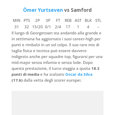
Ömer Yurtseven
vs Samford
MIN
PTS
2P
3P
FT
REB
AST
BLK
STL
31
32
15/20
0/1
2/4
17
1
4
–
Il lungo di Georgetown sta andando alla grande e
in settimana ha aggiornato i suoi career-high per
punti e rimbalzi in un sol colpo. Il suo raro mix di
taglia fisica e tecnica può essere davvero
indigesto anche per squadre top, figurarsi per una
mid-major senza infamia e senza lode. Dopo
questa prestazione, il turco viaggia a quota
18.3
punti di media
e ha scalzato
Oscar da Silva
(17.6)
dalla vetta degli scorer europei.