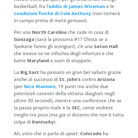
basketball, fra l’
addio di James Wiseman
e le
condizioni fisiche di Cole Anthony
(non tornerà
in campo prima di metà gennaio).
Per una
North Carolina
che cade in casa di
Gonzaga
(sarà la prossima #1? Chissà se a
Spokane fanno gli scongiuri), c’è una
Seton Hall
che invece se ne infischia degli infortuni e che
batte
Maryland
a suon di stoppate.
La
Big East
ha passato un gran bel sabato grazie
anche al successo di
St. John’s
contro
Arizona
(per
Nico Mannion
, 19 punti ma anche due
potenziali canestri della vittoria sbagliati negli
ultimi 30 secondi), mentre una conference che se
la passa proprio male è la
SEC
, come vedrete
meglio tra poco (ma già vi diciamo che non è tutta
colpa di
Kentucky
).
Ah, visto che si parla di upset:
Colorado
ha