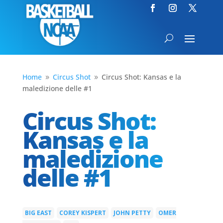
Home
Circus Shot
Circus Shot: Kansas e la
9
9
maledizione delle #1
Circus Shot:
Kansas e la
maledizione
delle #1
BIG EAST
COREY KISPERT
JOHN PETTY
OMER
|
|
|