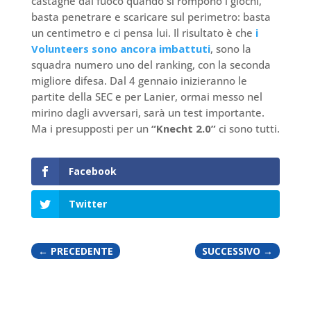
castagne dal fuoco quando si rompono i giochi,
basta penetrare e scaricare sul perimetro: basta
un centimetro e ci pensa lui. Il risultato è che
i
Volunteers sono ancora imbattuti
, sono la
squadra numero uno del ranking, con la seconda
migliore difesa. Dal 4 gennaio inizieranno le
partite della SEC e per Lanier, ormai messo nel
mirino dagli avversari, sarà un test importante.
Ma i presupposti per un
“Knecht 2.0”
ci sono tutti.
Facebook
Twitter
←
PRECEDENTE
SUCCESSIVO
→