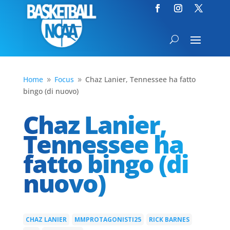
Home
Focus
Chaz Lanier, Tennessee ha fatto
9
9
bingo (di nuovo)
Chaz Lanier,
Tennessee ha
fatto bingo (di
nuovo)
CHAZ LANIER
MMPROTAGONISTI25
RICK BARNES
|
|
|