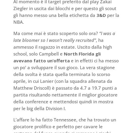
Al momento è il target preferito dal play Zakai
Ziegler in uscita dai blocchi e per questo gli scout
gli hanno messo una bella etichetta da
3&D
per la
NBA.
Ma come mai è stato scoperto solo ora?
“I was a
late bloomer so I wasn’t really recruited”
, ha
ammesso il ragazzo in estate. Uscito dalla high
school, solo Campbell e
North Florida gli
avevano fatto un’offerta
e in effetti ci ha messo
un po’ a sviluppare il suo gioco. La vera stagione
della svolta è stata quella terminata lo scorso
aprile, in cui Lanier (con la squadra allenata da
Matthew Driscoll) è passato da 4.7 a 19.7 punti a
partita risultando nettamente il miglior giocatore
della conference e mettendosi quindi in mostra
per le big della Division I.
L’affare lo ha fatto Tennessee, che ha trovato un
giocatore prolifico e perfetto per cavare le