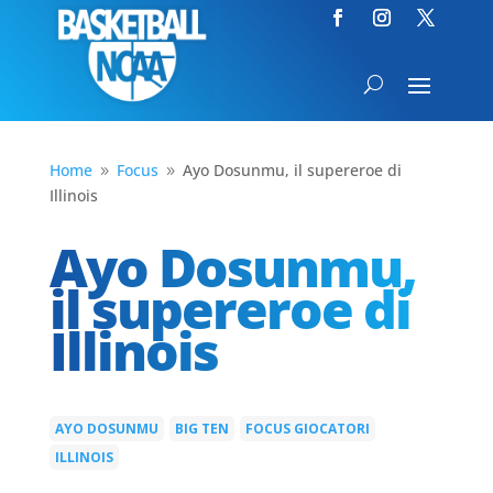
Home
Focus
Ayo Dosunmu, il supereroe di
9
9
Illinois
Ayo Dosunmu,
il supereroe di
Illinois
AYO DOSUNMU
BIG TEN
FOCUS GIOCATORI
|
|
|
ILLINOIS