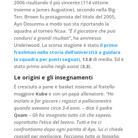
2006 risultando il più vincente (114 vittorie
insieme a James Augustine), secondo nella Big
Ten. Brown fu protagonista del titolo del 2005,
Ayo Dosunmu a modo suo sta riportando la
squadra al torneo Ncaa.
“È il giocatore che può
condurci a grandi risultati”
, ha ammesso
Underwood. La scorsa stagione è stato
il primo
freshman nella storia dell’università a guidare
la squadra per punti segnati
,
13.8
di media. Ed è
stato primo anche negli assist (
3.3
).
Le origini e gli insegnamenti
È cresciuto a pane e basket insieme al fratello
maggiore
Kube
e con un papà allenatore:
“Ho
iniziato a far giocare i ragazzi a pallacanestro
quando avevano circa 3-4 anni.
– dice il padre
Quam
–
Gli ho insegnato tutto ciò che sapevo,
soprattutto l’etica del lavoro. Tutti e tre ci
confrontiamo dopo ogni partita di Ayo, lui ci chiede
consigli per migliorare. Facciamo tutto in famiglia,