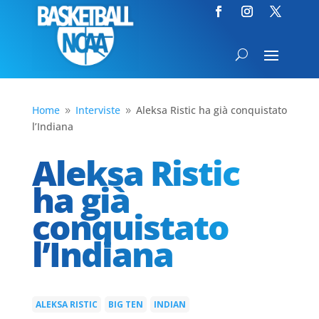
Home
Interviste
Aleksa Ristic ha già conquistato
9
9
l’Indiana
Aleksa Ristic
ha già
conquistato
l’Indiana
ALEKSA RISTIC
BIG TEN
INDIAN
|
|